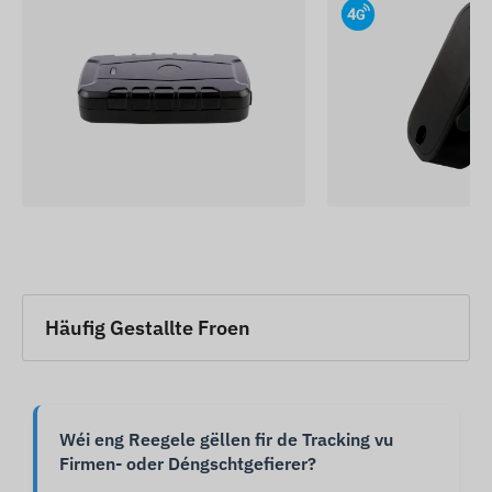
Häufig Gestallte Froen
Wéi eng Reegele gëllen fir de Tracking vu
Firmen- oder Déngschtgefierer?