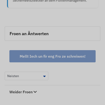
Sécherheetszwecker an dem Flottenmanagement.
Froen an Äntwerten
Mellt Iech un fir eng Fro ze schreiwen!
Weider Froen