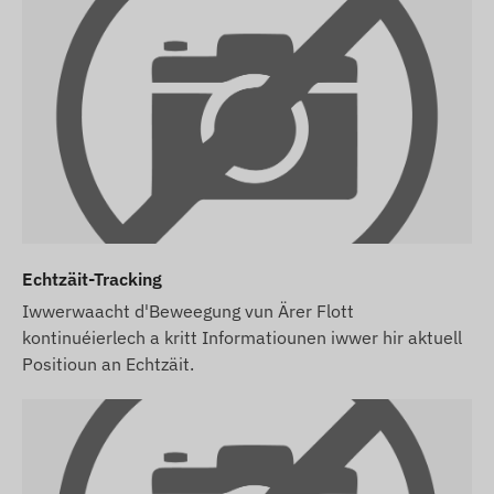
Iech selwer ëm d'SIM-Kaart, hir Astellungen an
de Betrib (Oplueden, deeglech Gestioun)
këmmeren.
Wann Dir nieft dem Apparat och e Software-
Abonnement kaaft, awer keng SIM-Kaart, kritt
Dir den Apparat scho an eiser Software
registréiert an asazbereet. D'Beschaffung an
d'Astellung vun der SIM-Kaart bleift an Ärer
Responsabilitéit.
Echtzäit-Tracking
Wann Dir den Apparat, d'Software an d'SIM-
Kaart bei eis kaaft, iwwergi mir den Apparat an
Iwwerwaacht d'Beweegung vun Ärer Flott
d'SIM-Kaart komplett asazbereet fir d'Software,
kontinuéierlech a kritt Informatiounen iwwer hir aktuell
an mir këmmeren eis och ëm de laafende Betrib
Positioun an Echtzäit.
vun der Kaart – Dir hutt an dësem Fall guer keng
weider Aarbecht domat.
Am Fall vun engem Software-Abonnement: Falls