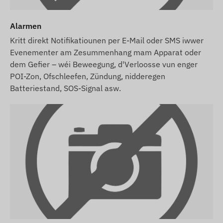
Alarmen
Kritt direkt Notifikatiounen per E-Mail oder SMS iwwer
Evenementer am Zesummenhang mam Apparat oder
dem Gefier – wéi Beweegung, d'Verloosse vun enger
POI-Zon, Ofschleefen, Zündung, nidderegen
Batteriestand, SOS-Signal asw.