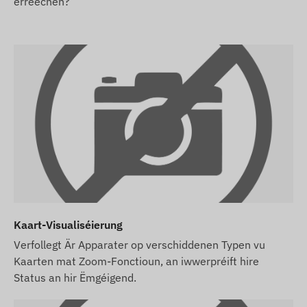
erreechen?
Fir den normale Fonctionnement vum Apparat ass
eng aktiv Verbindung mat de Satellite-Systemer
an dem Netzwierk vun de Mobilfunkubidder
néideg. Dës garantéieren d'Datesammlung an
d'Iwwerdroung op den Telefon vum Besëtzer oder
an den Zentralsystem. Den Apparat
kommunizéiert iwwer d'Netzwierk mat Hëllef vun
enger (austauschbarer) SIM-Kaart.
Betribsregiounen
4G:
Europa, Noen Osten, Asien, Asien-Pazifik
2G:
Weltwäit
Kaart-Visualiséierung
Kafoptiounen
Verfollegt Är Apparater op verschiddenen Typen vu
Kaarten mat Zoom-Fonctioun, an iwwerpréift hire
Wann Dir nëmmen den Apparat kaaft (ouni
Status an hir Ëmgéigend.
Software-Abonnement), gëtt en mat de
Fabrécksastellungen iwwerreecht. Dir musst