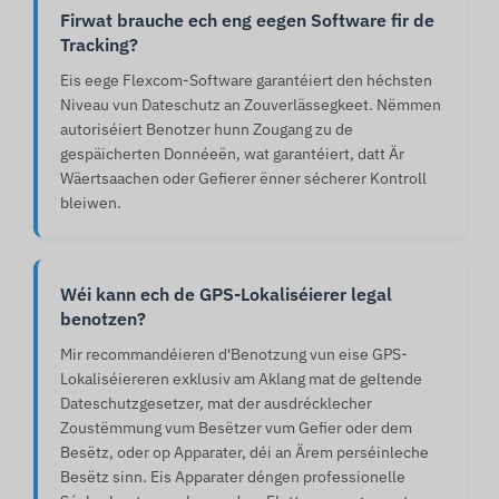
Firwat brauche ech eng eegen Software fir de
Tracking?
Eis eege Flexcom-Software garantéiert den héchsten
Niveau vun Dateschutz an Zouverlässegkeet. Nëmmen
autoriséiert Benotzer hunn Zougang zu de
gespäicherten Donnéeën, wat garantéiert, datt Är
Wäertsaachen oder Gefierer ënner sécherer Kontroll
bleiwen.
Wéi kann ech de GPS-Lokaliséierer legal
benotzen?
Mir recommandéieren d'Benotzung vun eise GPS-
Lokaliséiereren exklusiv am Aklang mat de geltende
Dateschutzgesetzer, mat der ausdrécklecher
Zoustëmmung vum Besëtzer vum Gefier oder dem
Besëtz, oder op Apparater, déi an Ärem perséinleche
Besëtz sinn. Eis Apparater déngen professionelle