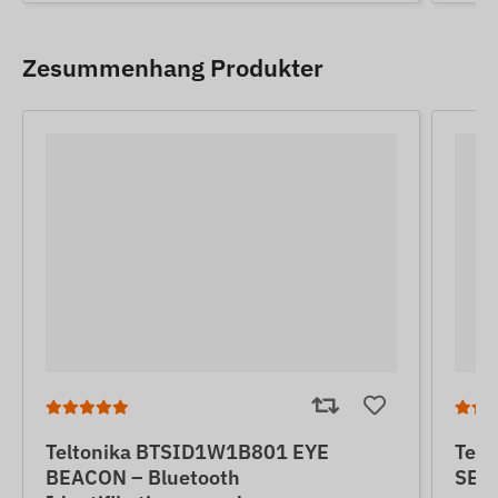
Zesummenhang Produkter
Teltonika BTSID1W1B801 EYE
Tel
BEACON – Bluetooth
SENS