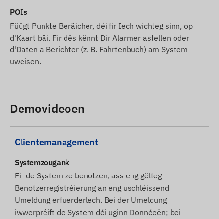
POIs
Füügt Punkte Beräicher, déi fir Iech wichteg sinn, op
d'Kaart bäi. Fir dës kënnt Dir Alarmer astellen oder
d'Daten a Berichter (z. B. Fahrtenbuch) am System
uweisen.
Demovideoen
Clientemanagement
Systemzougank
Fir de System ze benotzen, ass eng gëlteg
Benotzerregistréierung an eng uschléissend
Umeldung erfuerderlech. Bei der Umeldung
iwwerpréift de System déi uginn Donnéeën; bei