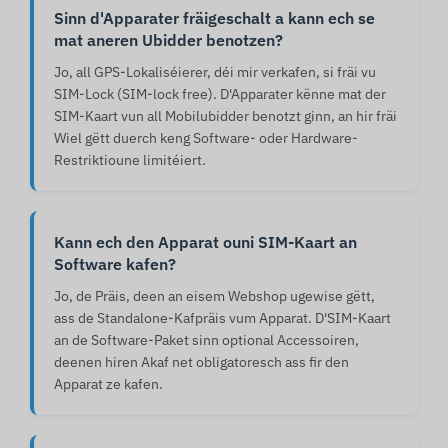
Sinn d'Apparater fräigeschalt a kann ech se
mat aneren Ubidder benotzen?
Jo, all GPS-Lokaliséierer, déi mir verkafen, si fräi vu
SIM-Lock (SIM-lock free). D'Apparater kënne mat der
SIM-Kaart vun all Mobilubidder benotzt ginn, an hir fräi
Wiel gëtt duerch keng Software- oder Hardware-
Restriktioune limitéiert.
Kann ech den Apparat ouni SIM-Kaart an
Software kafen?
Jo, de Präis, deen an eisem Webshop ugewise gëtt,
ass de Standalone-Kafpräis vum Apparat. D'SIM-Kaart
an de Software-Paket sinn optional Accessoiren,
deenen hiren Akaf net obligatoresch ass fir den
Apparat ze kafen.