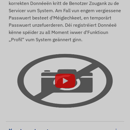
korrekten Donnéeën kritt de Benotzer Zougank zu de
Servicer vum System. Am Fall vun engem vergiessene
Passwuert besteet d'Méiglechkeet, en temporärt
Passwuert unzefuerderen. Déi registréiert Donnéeë
kënne spéider zu all Moment iwwer d'Funktioun
„Profil“ vum System geännert ginn.