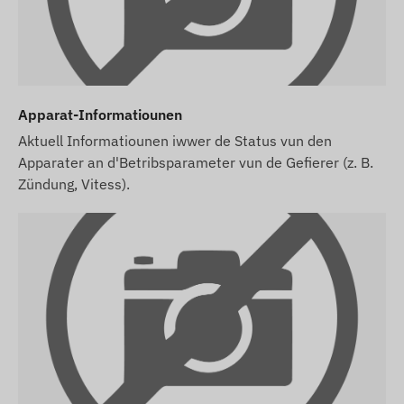
Apparat-Informatiounen
Aktuell Informatiounen iwwer de Status vun den
Apparater an d'Betribsparameter vun de Gefierer (z. B.
Zündung, Vitess).