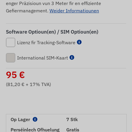
enger Präzisioun vun 3 Meter fir en effiziente
Gefiermanagement.
Weider Informatiounen
Software Optioun(en) / SIM Optioun(en)
Lizenz fir Tracking-Software
International SIM-Kaart
95
€
(
81,20
€ + 17% TVA)
Op Lager
7 Stk
Perséinlech Ofhuelung
Gratis