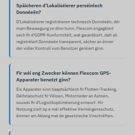
Späicheren d'Lokaliséierer perséinlech
Donnéeën?
D'Lokaliséierer registréieren technesch Donnéeën, déi
mam Beweegung ze dinn hunn. Flexcom engagéiert
sech fir d'GDPR-Konformitéit, wat garantéiert, datt all
registréiert Donnéeën transparent, sécher an ënner
der voller Kontroll vum Benotzer geréiert ginn.
Fir wéi eng Zwecker kënnen Flexcom GPS-
Apparater benotzt ginn?
Eis Apparater sinn haaptsächlech fir Flotten-Tracking,
Déifstalschutz fir Vëloen, Motorrieder an Autoen,
souwéi fir d'Logistikoptiméierung entworf. Hir
Notzung zielt op e méi effektive Verméigensschutz,
ëmmer am Aklang mat de gesetzleche Virschrëften.