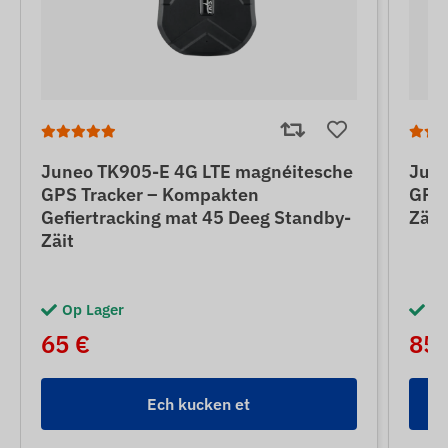
Juneo TK905-E 4G LTE magnéitesche
June
GPS Tracker – Kompakten
GPS 
Gefiertracking mat 45 Deeg Standby-
Zäit
Zäit
Op Lager
Op
65 €
85 
Ech kucken et