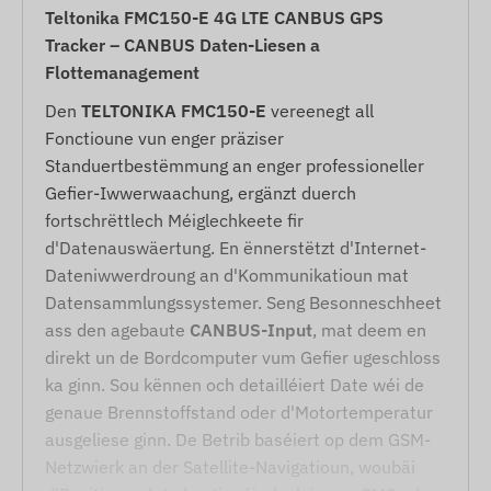
Teltonika FMC150-E 4G LTE CANBUS GPS
Tracker – CANBUS Daten-Liesen a
Flottemanagement
Den
TELTONIKA FMC150-E
vereenegt all
Fonctioune vun enger präziser
Standuertbestëmmung an enger professioneller
Gefier-Iwwerwaachung, ergänzt duerch
fortschrëttlech Méiglechkeete fir
d'Datenauswäertung. En ënnerstëtzt d'Internet-
Dateniwwerdroung an d'Kommunikatioun mat
Datensammlungssystemer. Seng Besonneschheet
ass den agebaute
CANBUS-Input
, mat deem en
direkt un de Bordcomputer vum Gefier ugeschloss
ka ginn. Sou kënnen och detailléiert Date wéi de
genaue Brennstoffstand oder d'Motortemperatur
ausgeliese ginn. De Betrib baséiert op dem GSM-
Netzwierk an der Satellite-Navigatioun, woubäi