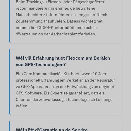
Beim Tracking vu Firmen- oder Déngschtgefierer
recommandéiere mir ëmmer, de betraffene
Mataarbechter z'informéieren an seng schrëftlech
Zoustëmmung anzuhuelen. Dat ass wichteg net
nëmme fir d'GDPR-Konformitéit, mee och fir
d'Vertrauen op der Aarbechtsplaz z'erhalen.
Wéi vill Erfahrung huet Flexcom am Beräich
vun GPS-Technologien?
FlexCom Kommunikációs Kft. huet iwwer 10 Joer
professionell Erfahrung am Verkaf an an der Reparatur
vu GPS-Apparater an an der Entwécklung vun eegener
GPS-Software. Eis Expertise garantéiert, datt eis
Clienten déi zouverlässegst technologesch Léisunge
kréien.
Wéi gëtt d'Garantie an de Service