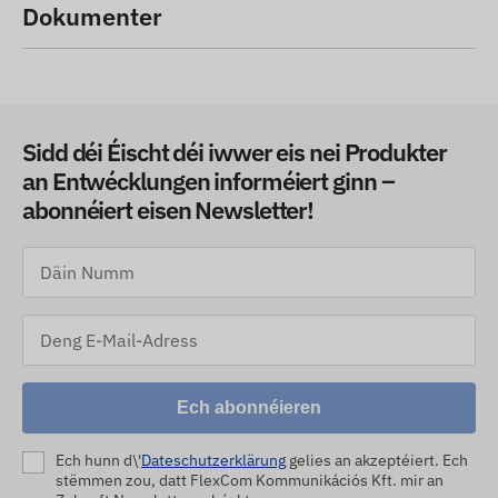
Dokumenter
Sidd déi Éischt déi iwwer eis nei Produkter
an Entwécklungen informéiert ginn –
abonnéiert eisen Newsletter!
Ech abonnéieren
Ech hunn d\'
Dateschutzerklärung
gelies an akzeptéiert. Ech
stëmmen zou, datt FlexCom Kommunikációs Kft. mir an