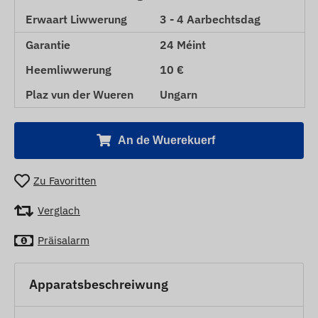
Erwaart Liwwerung
3 - 4 Aarbechtsdag
Garantie
24 Méint
Heemliwwerung
10 €
Plaz vun der Wueren
Ungarn
An de Wuerekuerf
Zu Favoritten
Verglach
Präisalarm
Apparatsbeschreiwung