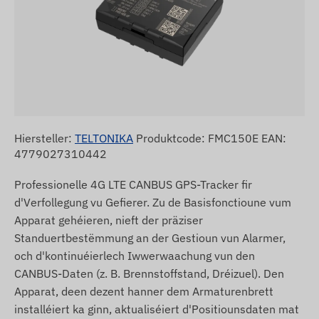
Hiersteller:
TELTONIKA
Produktcode: FMC150E EAN:
4779027310442
Professionelle 4G LTE CANBUS GPS-Tracker fir
d'Verfollegung vu Gefierer. Zu de Basisfonctioune vum
Apparat gehéieren, nieft der präziser
Standuertbestëmmung an der Gestioun vun Alarmer,
och d'kontinuéierlech Iwwerwaachung vun den
CANBUS-Daten (z. B. Brennstoffstand, Dréizuel). Den
Apparat, deen dezent hanner dem Armaturenbrett
installéiert ka ginn, aktualiséiert d'Positiounsdaten mat