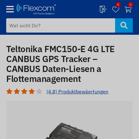
0
0
Teltonika FMC150-E 4G LTE
CANBUS GPS Tracker –
CANBUS Daten-Liesen a
Flottemanagement
(4.8) Produktbewäertungen