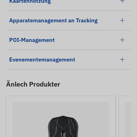
Kaartennotzung
Apparatemanagement an Tracking
POI-Management
Evenementemanagement
Änlech Produkter