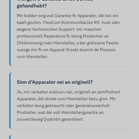
gehandhabt?
Mir bidden eng voll Garantie fir Apparater, déi bei eis
kaaft goufen. FlexCom Kommunikációs Kft. huet säin
eegene techneschen Support: mir maachen
professionell Reparature fir kleng Problemer an
Ofstëmmung mam Hiersteller, a bei gréissere Feeler
suerge mir fir en Apparat-Ersatz duerch de Prozess
vum Hiersteller.
Sinn d'Apparater nei an originell?
Jo, mir verkafen exklusiv nei, originell an zertifizéiert
Apparater, déi direkt vum Hiersteller bezu ginn. Mir
verkafen keng gebraucht oder generaliwwerholl
Produkter, wat déi voll Hierstellergarantie an
zouverlässeg Qualitéit garantéiert.