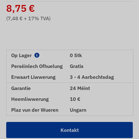
8,75
€
(
7,48
€ + 17% TVA)
Op Lager
0 Stk
Perséinlech Ofhuelung
Gratis
Erwaart Liwwerung
3 - 4 Aarbechtsdag
Garantie
24 Méint
Heemliwwerung
10 €
Plaz vun der Wueren
Ungarn
Kontakt