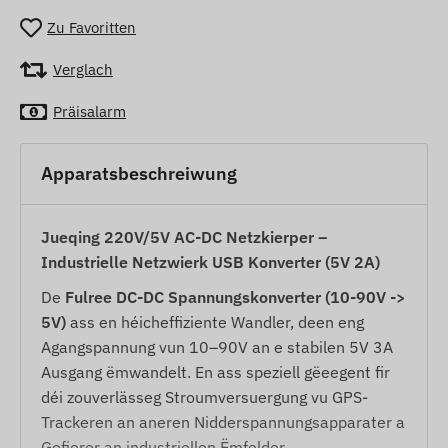
Zu Favoritten
Verglach
Präisalarm
Apparatsbeschreiwung
Jueqing 220V/5V AC-DC Netzkierper –
Industrielle Netzwierk USB Konverter (5V 2A)
De
Fulree DC-DC Spannungskonverter (10-90V ->
5V)
ass en héicheffiziente Wandler, deen eng
Agangspannung vun 10–90V an e stabilen 5V 3A
Ausgang ëmwandelt. En ass speziell gëeegent fir
déi zouverlässeg Stroumversuergung vu GPS-
Trackeren an aneren Nidderspannungsapparater a
Gefierer an industriellen Ëmfelder.