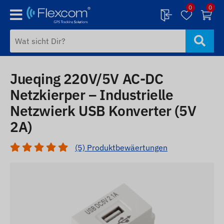
0
0
Jueqing 220V/5V AC-DC
Netzkierper – Industrielle
Netzwierk USB Konverter (5V
2A)
(5) Produktbewäertungen