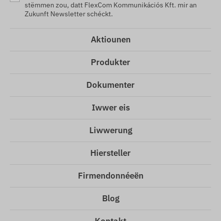
stëmmen zou, datt FlexCom Kommunikációs Kft. mir an
Zukunft Newsletter schéckt.
Aktiounen
Produkter
Dokumenter
Iwwer eis
Liwwerung
Hiersteller
Firmendonnéeën
Blog