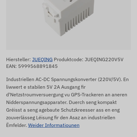
Hiersteller:
JUEQING
Produktcode: JUEQING220V5V
EAN: 5999568891845
Industriellen AC-DC Spannungskonverter (220V/5V). En
liwwert e stabilen 5V 2A Ausgang fir
d'Netzstroumversuergung vu GPS-Trackeren an aneren
Nidderspannungsapparater. Duerch seng kompakt
Gréisst a seng agebaute Schutzkreesser ass en eng
zouverlässeg Léisung fir den Asaz an industriellen
Ëmfelder.
Weider Informatiounen