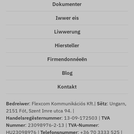
Dokumenter
Iwwer eis
Liwwerung
Hiersteller
Firmendonnéeën
Blog
Kontakt
Bedreiwer
: Flexcom Kommunikációs Kft.|
Sëtz
: Ungarn,
2151 Fót, Szent Imre utca 94. |
Handelsregësternummer
: 13-09-172503 |
TVA
Nummer
: 23098976-2-13 |
TVA-Nummer
:
HU23098976 |
Telefonsnummer
: +36 70 3333 525 |