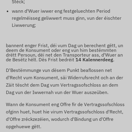
Stéck;
wann d'Wuer iwwer eng festgeluechten Period
regelméisseg geliwwert muss ginn, vun der éischter
Liwwerung;
bannent enger Frist, déi vum Dag un berechent gëtt, un
deem de Konsument oder eng vun him bestëmmten
drëtt Persoun, déi net den Transporteur ass, d'Wuer an
de Besëtz hëlt. Dës Frist bedréit
14 Kalennerdeeg
.
D'Bestëmmunge vun dësem Punkt beaflossen net
d'Recht vum Konsument, säi Widerrufsrecht och an der
Zäit tëscht dem Dag vum Vertragssofschloss an dem
Dag vun der Iwwernah vun der Wuer auszeüben.
Wann de Konsument eng Offre fir de Vertragssofschloss
ofginn huet, huet hie virum Vertragssofschloss d'Recht,
d'Offre zréckzezéien, wodurch d'Bindung un d'Offre
opgehuewe gëtt.