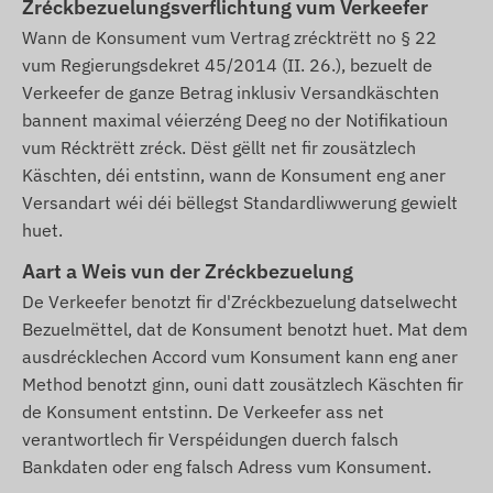
Zréckbezuelungsverflichtung vum Verkeefer
Wann de Konsument vum Vertrag zrécktrëtt no § 22
vum Regierungsdekret 45/2014 (II. 26.), bezuelt de
Verkeefer de ganze Betrag inklusiv Versandkäschten
bannent maximal véierzéng Deeg no der Notifikatioun
vum Récktrëtt zréck. Dëst gëllt net fir zousätzlech
Käschten, déi entstinn, wann de Konsument eng aner
Versandart wéi déi bëllegst Standardliwwerung gewielt
huet.
Aart a Weis vun der Zréckbezuelung
De Verkeefer benotzt fir d'Zréckbezuelung datselwecht
Bezuelmëttel, dat de Konsument benotzt huet. Mat dem
ausdrécklechen Accord vum Konsument kann eng aner
Method benotzt ginn, ouni datt zousätzlech Käschten fir
de Konsument entstinn. De Verkeefer ass net
verantwortlech fir Verspéidungen duerch falsch
Bankdaten oder eng falsch Adress vum Konsument.