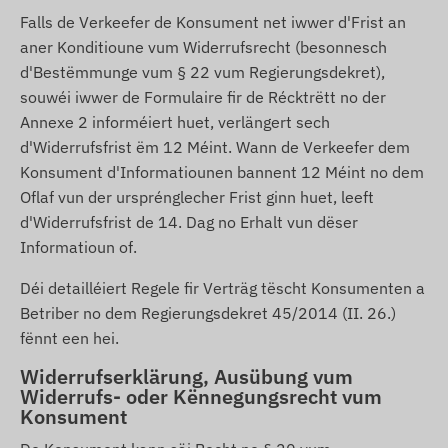
Falls de Verkeefer de Konsument net iwwer d'Frist an
aner Konditioune vum Widerrufsrecht (besonnesch
d'Bestëmmunge vum § 22 vum Regierungsdekret),
souwéi iwwer de Formulaire fir de Récktrëtt no der
Annexe 2 informéiert huet, verlängert sech
d'Widerrufsfrist ëm 12 Méint. Wann de Verkeefer dem
Konsument d'Informatiounen bannent 12 Méint no dem
Oflaf vun der ursprénglecher Frist ginn huet, leeft
d'Widerrufsfrist de 14. Dag no Erhalt vun dëser
Informatioun of.
Déi detailléiert Regele fir Verträg tëscht Konsumenten a
Betriber no dem Regierungsdekret 45/2014 (II. 26.)
fënnt een
hei
.
Widerrufserklärung, Ausübung vum
Widerrufs- oder Kënnegungsrecht vum
Konsument