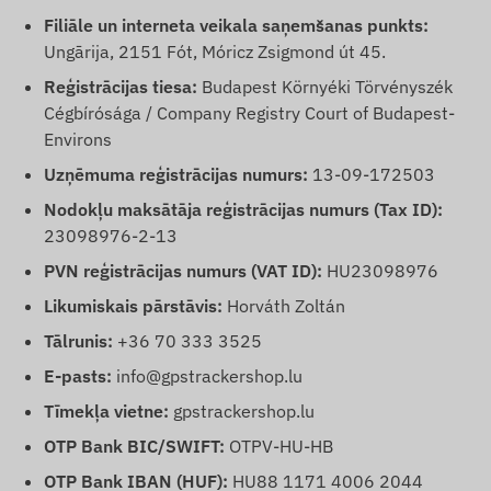
Filiāle un interneta veikala saņemšanas punkts:
Ungārija, 2151 Fót, Móricz Zsigmond út 45.
Reģistrācijas tiesa:
Budapest Környéki Törvényszék
Cégbírósága / Company Registry Court of Budapest-
Environs
Uzņēmuma reģistrācijas numurs:
13-09-172503
Nodokļu maksātāja reģistrācijas numurs (Tax ID):
23098976-2-13
PVN reģistrācijas numurs (VAT ID):
HU23098976
Likumiskais pārstāvis:
Horváth Zoltán
Tālrunis:
+36 70 333 3525
E-pasts:
info@gpstrackershop.lu
Tīmekļa vietne:
gpstrackershop.lu
OTP Bank BIC/SWIFT:
OTPV-HU-HB
OTP Bank IBAN (HUF):
HU88 1171 4006 2044