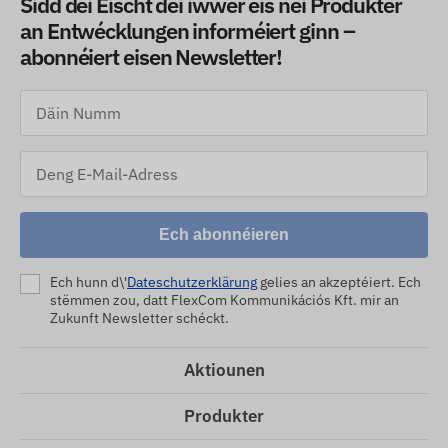
Sidd déi Éischt déi iwwer eis nei Produkter
an Entwécklungen informéiert ginn –
abonnéiert eisen Newsletter!
Ech abonnéieren
Ech hunn d\'
Dateschutzerklärung
gelies an akzeptéiert. Ech
stëmmen zou, datt FlexCom Kommunikációs Kft. mir an
Zukunft Newsletter schéckt.
Aktiounen
Produkter