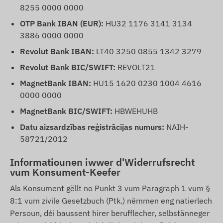
8255 0000 0000
OTP Bank IBAN (EUR):
HU32 1176 3141 3134
3886 0000 0000
Revolut Bank IBAN:
LT40 3250 0855 1342 3279
Revolut Bank BIC/SWIFT:
REVOLT21
MagnetBank IBAN:
HU15 1620 0230 1004 4616
0000 0000
MagnetBank BIC/SWIFT:
HBWEHUHB
Datu aizsardzības reģistrācijas numurs:
NAIH-
58721/2012
Informatiounen iwwer d'Widerrufsrecht
vum Konsument-Keefer
Als Konsument gëllt no Punkt 3 vum Paragraph 1 vum §
8:1 vum zivile Gesetzbuch (Ptk.) nëmmen eng natierlech
Persoun, déi baussent hirer berufflecher, selbstänneger