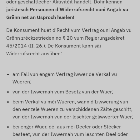
oder geschäftlecher Aktivitéit handelt. Dofir kënnen
juristesch Persounen d'Widerrufsrecht ouni Angab vu
Grënn net an Usproch huelen!
De Konsument huet d'Recht vum Vertrag ouni Angab vu
Grënn zréckzetrieden no § 20 vum Regierungsdekret
45/2014 (II. 26.). De Konsument kann säi
Widerrufsrecht ausüben:
am Fall vun engem Vertrag iwwer de Verkaf vu
Wueren;
vun der Iwwernah vum Besëtz vun der Wuer;
beim Verkaf vu méi Wueren, wann d'Liwwerung vun
den eenzele Wueren zu verschiddenen Zäite geschitt,
vun der Iwwernah vun der leschter geliwwerter Wuer;
bei enger Wuer, déi aus méi Deeler oder Stécker
besteet, vun der Iwwernah vum leschten Deel oder