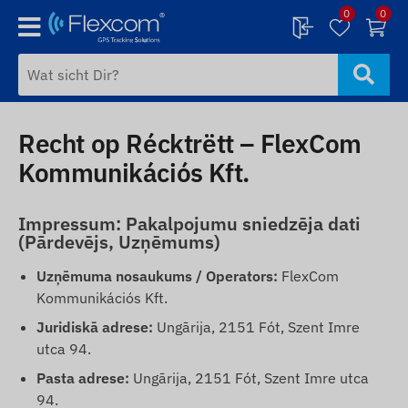
0
0
Recht op Récktrëtt – FlexCom
Kommunikációs Kft.
Impressum: Pakalpojumu sniedzēja dati
(Pārdevējs, Uzņēmums)
Uzņēmuma nosaukums / Operators:
FlexCom
Kommunikációs Kft.
Juridiskā adrese:
Ungārija, 2151 Fót, Szent Imre
utca 94.
Pasta adrese:
Ungārija, 2151 Fót, Szent Imre utca
94.