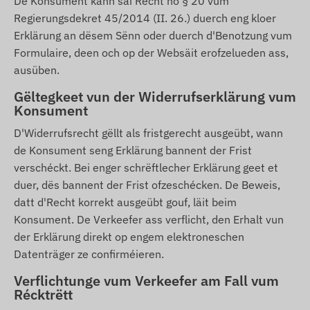
De Konsument kann säi Recht no § 20 vum
Regierungsdekret 45/2014 (II. 26.) duerch eng kloer
Erklärung an dësem Sënn oder duerch d'Benotzung vum
Formulaire, deen och op der Websäit erofzelueden ass,
ausüben.
Gëltegkeet vun der Widerrufserklärung vum
Konsument
D'Widerrufsrecht gëllt als fristgerecht ausgeübt, wann
de Konsument seng Erklärung bannent der Frist
verschéckt. Bei enger schrëftlecher Erklärung geet et
duer, dës bannent der Frist ofzeschécken. De Beweis,
datt d'Recht korrekt ausgeübt gouf, läit beim
Konsument. De Verkeefer ass verflicht, den Erhalt vun
der Erklärung direkt op engem elektroneschen
Datenträger ze confirméieren.
Verflichtunge vum Verkeefer am Fall vum
Récktrëtt