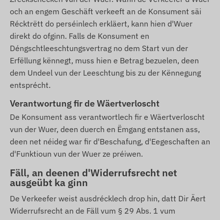
och an engem Geschäft verkeeft an de Konsument säi
Récktrëtt do perséinlech erkläert, kann hien d'Wuer
direkt do ofginn. Falls de Konsument en
Déngschtleeschtungsvertrag no dem Start vun der
Erfëllung kënnegt, muss hien e Betrag bezuelen, deen
dem Undeel vun der Leeschtung bis zu der Kënnegung
entsprécht.
Verantwortung fir de Wäertverloscht
De Konsument ass verantwortlech fir e Wäertverloscht
vun der Wuer, deen duerch en Ëmgang entstanen ass,
deen net néideg war fir d'Beschafung, d'Eegeschaften an
d'Funktioun vun der Wuer ze préiwen.
Fäll, an deenen d'Widerrufsrecht net
ausgeübt ka ginn
De Verkeefer weist ausdrécklech drop hin, datt Dir Äert
Widerrufsrecht an de Fäll vum § 29 Abs. 1 vum