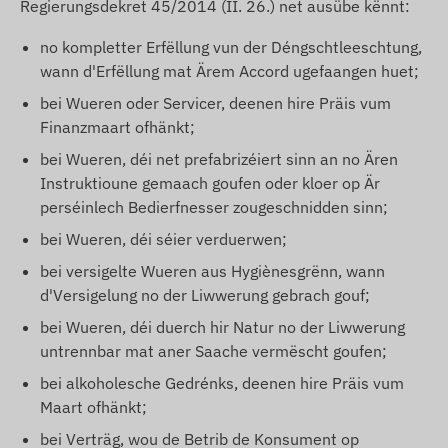
Regierungsdekret 45/2014 (II. 26.) net ausübe kënnt:
no kompletter Erfëllung vun der Déngschtleeschtung,
wann d'Erfëllung mat Ärem Accord ugefaangen huet;
bei Wueren oder Servicer, deenen hire Präis vum
Finanzmaart ofhänkt;
bei Wueren, déi net prefabrizéiert sinn an no Ären
Instruktioune gemaach goufen oder kloer op Är
perséinlech Bedierfnesser zougeschnidden sinn;
bei Wueren, déi séier verduerwen;
bei versigelte Wueren aus Hygiènesgrënn, wann
d'Versigelung no der Liwwerung gebrach gouf;
bei Wueren, déi duerch hir Natur no der Liwwerung
untrennbar mat aner Saache vermëscht goufen;
bei alkoholesche Gedrénks, deenen hire Präis vum
Maart ofhänkt;
bei Verträg, wou de Betrib de Konsument op