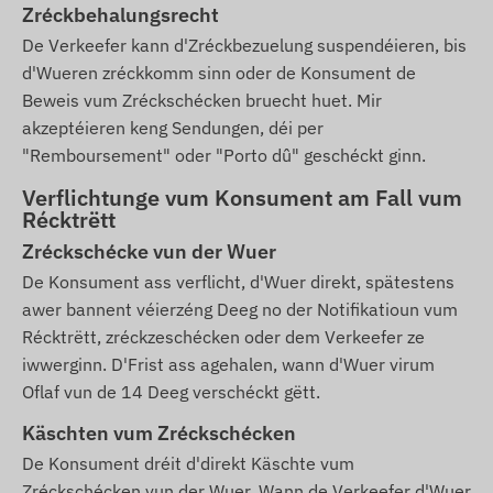
Zréckbehalungsrecht
De Verkeefer kann d'Zréckbezuelung suspendéieren, bis
d'Wueren zréckkomm sinn oder de Konsument de
Beweis vum Zréckschécken bruecht huet. Mir
akzeptéieren keng Sendungen, déi per
"Remboursement" oder "Porto dû" geschéckt ginn.
Verflichtunge vum Konsument am Fall vum
Récktrëtt
Zréckschécke vun der Wuer
De Konsument ass verflicht, d'Wuer direkt, spätestens
awer bannent véierzéng Deeg no der Notifikatioun vum
Récktrëtt, zréckzeschécken oder dem Verkeefer ze
iwwerginn. D'Frist ass agehalen, wann d'Wuer virum
Oflaf vun de 14 Deeg verschéckt gëtt.
Käschten vum Zréckschécken
De Konsument dréit d'direkt Käschte vum
Zréckschécken vun der Wuer. Wann de Verkeefer d'Wuer