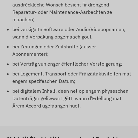
ausdréckleche Wonsch besicht fir dréngend
Reparatur- oder Maintenance-Aarbechten ze
maachen;
bei versigelte Software oder Audio/Videoopnamen,
wann d'Verpakung opgemaach gouf;
bei Zeitungen oder Zeitshrifte (ausser
Abonnementer);
bei Verträg vun enger ëffentlecher Versteigerung;
bei Logement, Transport oder Fräizäitaktivitéiten mat
engem spezifeschen Datum;
bei digitalem Inhalt, deen net op engem physeschen
Datenträger geliwwert gëtt, wann d'Erfëllung mat
Ärem Accord ugefaangen huet.