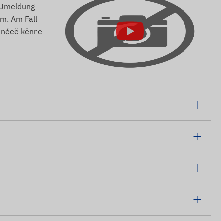
r Umeldung
m. Am Fall
onnéeë kënne