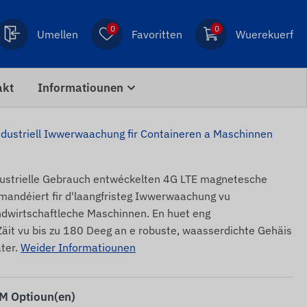
0
0
Umellen
Favoritten
Wuerekuerf
akt
Informatiounen
ustriell Iwwerwaachung fir Containeren a Maschinnen
ndustrielle Gebrauch entwéckelten 4G LTE magnetesche
mandéiert fir d'laangfristeg Iwwerwaachung vu
ndwirtschaftleche Maschinnen. En huet eng
äit vu bis zu 180 Deeg an e robuste, waasserdichte Gehäis
ater.
Weider Informatiounen
IM Optioun(en)