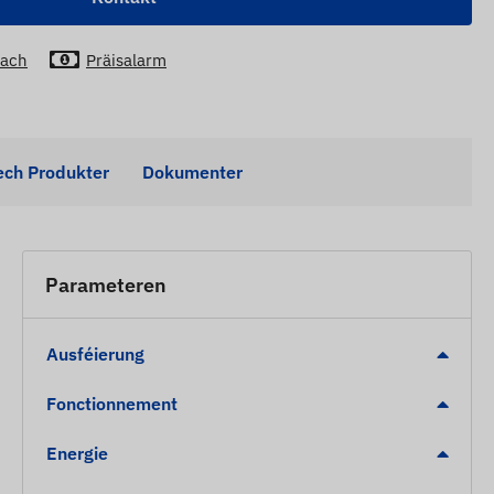
lach
Präisalarm
ech Produkter
Dokumenter
Parameteren
Ausféierung
Fonctionnement
Energie