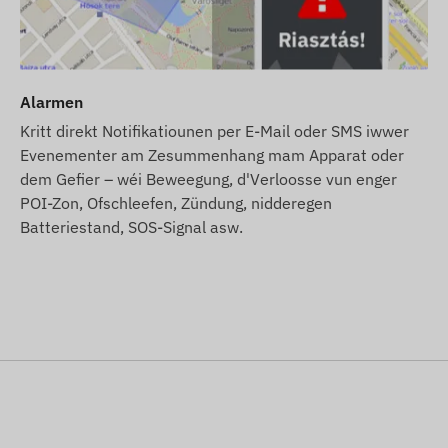
Kreditpak an eisem Webshop.
ebsäit baséieren op Informatiounen vum Hiersteller, déi
 behält sech d'Recht vir, verschidde Parameteren oder
tualiséierung vun den Donnéeën op eiser Websäit
Alarmen
Ännerungen.
Kritt direkt Notifikatiounen per E-Mail oder SMS iwwer
Evenementer am Zesummenhang mam Apparat oder
dem Gefier – wéi Beweegung, d'Verloosse vun enger
POI-Zon, Ofschleefen, Zündung, nidderegen
Batteriestand, SOS-Signal asw.