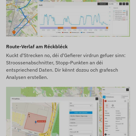
Route-Verlaf am Réckbléck
Kuckt d'Strecken no, déi d'Gefierer virdrun gefuer sinn:
Stroossenabschnitter, Stopp-Punkten an déi
entspriechend Daten. Dir kënnt dozou och grafesch
Analysen erstellen.