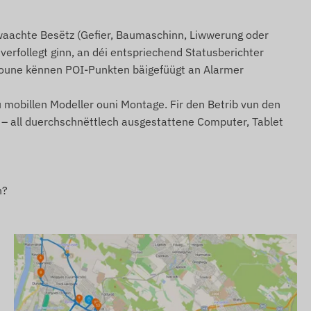
erwaachte Besëtz (Gefier, Baumaschinn, Liwwerung oder
verfollegt ginn, an déi entspriechend Statusberichter
tioune kënnen POI-Punkten bäigefüügt an Alarmer
u mobillen Modeller ouni Montage. Fir den Betrib vun den
– all duerchschnëttlech ausgestattene Computer, Tablet
n?