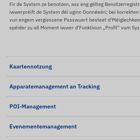
Fir de System ze benotzen, ass eng gëlteg Benotzerregis
iwwerpréift de System déi uginn Donnéeën; bei korrekten
vun engem vergiessene Passwuert besteet d'Méiglechkeet
spéider zu all Moment iwwer d'Funktioun „Profil“ vum Sy
Kaartennotzung
Apparatemanagement an Tracking
POI-Management
Evenementemanagement