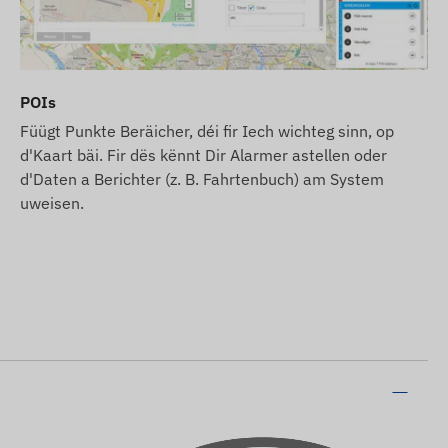
POIs
Füügt Punkte Beräicher, déi fir Iech wichteg sinn, op
d'Kaart bäi. Fir dës kënnt Dir Alarmer astellen oder
d'Daten a Berichter (z. B. Fahrtenbuch) am System
uweisen.