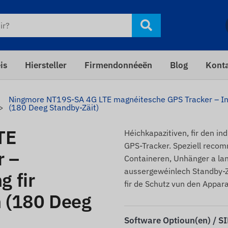
is
Hiersteller
Firmendonnéeën
Blog
Kont
Ningmore NT19S-SA 4G LTE magnéitesche GPS Tracker – Ind
(180 Deeg Standby-Zäit)
TE
Héichkapazitiven, fir den i
GPS-Tracker. Speziell recom
r –
Containeren, Unhänger a la
aussergewéinlech Standby-Z
 fir
fir de Schutz vun den Appar
n (180 Deeg
Software Optioun(en) / S