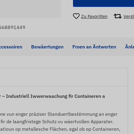
Zu Favoritten
Verg
9568891449
ccessoiren
Bewäertungen
Froen an Äntwerten
Änl
 Industriell Iwwerwaachung fir Containeren a
une vun enger präziser Standuertbestëmmung an enger
fir de laangfristege Schutz vu wäertvollen Apparater.
atioun op metallesche Flächen, egal ob op Containeren,