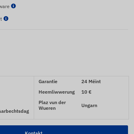
tware
t
Garantie
24 Méint
Heemliwwerung
10 €
Plaz vun der
Ungarn
Wueren
 Aarbechtsdag
Kontakt