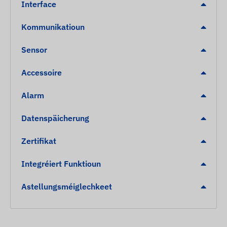
Interface
Kommunikatioun
Sensor
Accessoire
Alarm
Datenspäicherung
Zertifikat
Integréiert Funktioun
Astellungsméiglechkeet