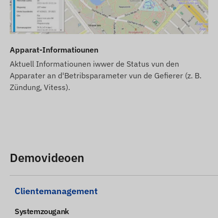
vun eiser Software notze wëllt, kaaft wgl. och en SMS-
D'Beschreiwunge vun den Apparater an d'Biller op der W
net ëmmer korrekt oder fehlerfräi sinn. Den Hiersteller
d'Verpakung vum Produkt ouni Viravis ze änneren - d'Ak
Apparat-Informatiounen
geschitt no der Erkennung an der Evaluatioun vun den 
Aktuell Informatiounen iwwer de Status vun den
Apparater an d'Betribsparameter vun de Gefierer (z. B.
Zündung, Vitess).
Demovideoen
Clientemanagement
Systemzougank