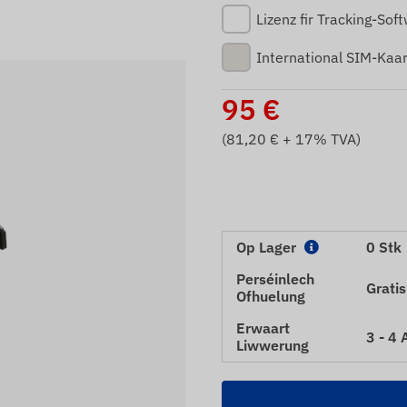
Lizenz fir Tracking-Sof
International SIM-Kaar
95
€
(
81,20
€ + 17% TVA)
Op Lager
0 Stk
Perséinlech
Gratis
Ofhuelung
Erwaart
3 - 4
Liwwerung