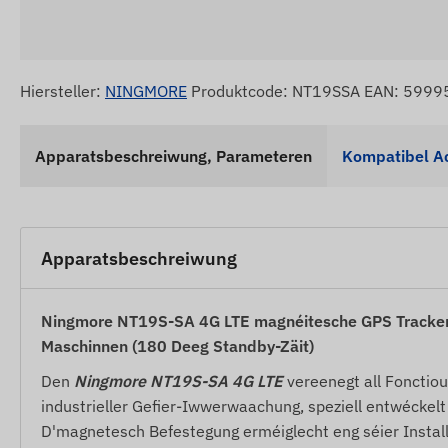
Hiersteller:
NINGMORE
Produktcode: NT19SSA EAN: 599
Apparatsbeschreiwung, Parameteren
Kompatibel A
Apparatsbeschreiwung
Ningmore NT19S-SA 4G LTE magnéitesche GPS Tracker –
Maschinnen (180 Deeg Standby-Zäit)
Den
Ningmore NT19S-SA 4G LTE
vereenegt all Fonctio
industrieller Gefier-Iwwerwaachung, speziell entwéckelt 
D'magnetesch Befestegung erméiglecht eng séier Install