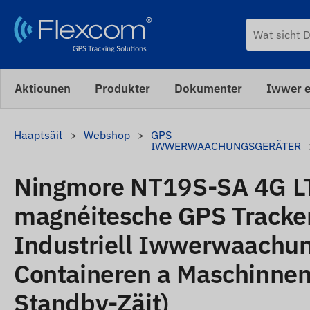
Aktiounen
Produkter
Dokumenter
Iwwer e
Haaptsäit
Webshop
GPS
IWWERWAACHUNGSGERÄTER
Ningmore NT19S-SA 4G L
magnéitesche GPS Tracke
Industriell Iwwerwaachung
Containeren a Maschinne
Standby-Zäit)