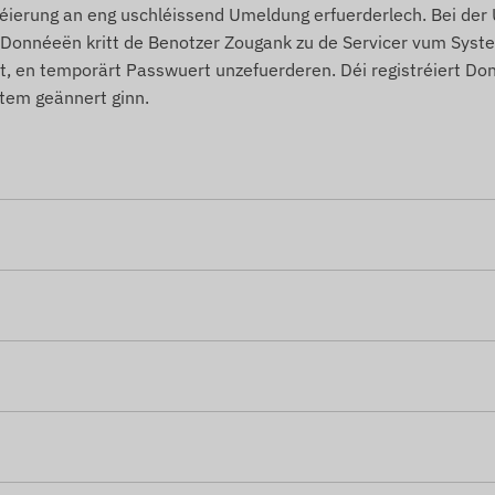
tréierung an eng uschléissend Umeldung erfuerderlech. Bei de
 Donnéeën kritt de Benotzer Zougank zu de Servicer vum Syste
, en temporärt Passwuert unzefuerderen. Déi registréiert D
stem geännert ginn.