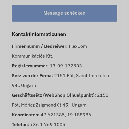
Message schécken
Kontaktinformatiounen
Firmennumm / Bedreiwer:
FlexCom
Kommunikációs Kft.
Registernummer:
13-09-172503
Sëtz vun der Firma:
2151 Fót, Szent Imre utca
94., Ungarn
Geschäftssëtz (WebShop Ofhuelpunkt):
2151
Fót, Móricz Zsigmond út 45., Ungarn
Koordinaten:
47.621385, 19.188986
Telefon:
+36 1 769 1005