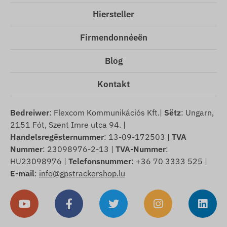
Hiersteller
Firmendonnéeën
Blog
Kontakt
Bedreiwer
: Flexcom Kommunikációs Kft.|
Sëtz
: Ungarn,
2151 Fót, Szent Imre utca 94. |
Handelsregësternummer
: 13-09-172503 |
TVA
Nummer
: 23098976-2-13 |
TVA-Nummer
:
HU23098976 |
Telefonsnummer
: +36 70 3333 525 |
E-mail
:
info@gpstrackershop.lu