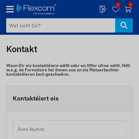
0
0
Kontakt
Wann Dir eis kontaktéiere wëllt oder en Offer ufroe wëllt, fëllt
w.e.g. de Formulaire hei ënnen aus an eis Mataarbechter
kontaktéieren Iech geschwënn.
Kontaktéiert eis