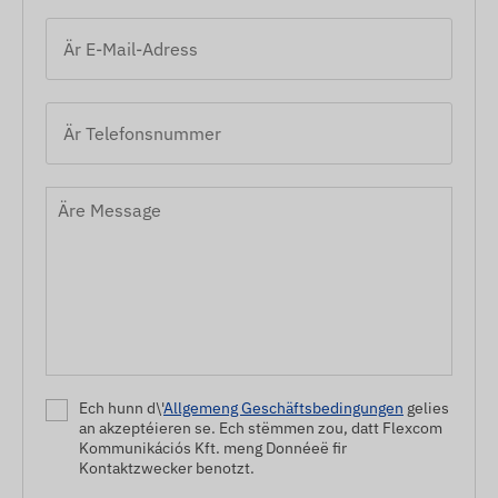
Ech hunn d\'
Allgemeng Geschäftsbedingungen
gelies
an akzeptéieren se. Ech stëmmen zou, datt Flexcom
Kommunikációs Kft. meng Donnéeë fir
Kontaktzwecker benotzt.