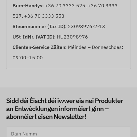
Büro-Handys:
+36 70 3333 525, +36 70 3333
527, +36 70 3333 553
Steuernummer (Tax ID):
23098976-2-13
USt-IdNr. (VAT ID):
HU23098976
Clienten-Service Zäiten:
Méindes – Donneschdes:
09:00–15:00
Sidd déi Éischt déi iwwer eis nei Produkter
an Entwécklungen informéiert ginn –
abonnéiert eisen Newsletter!