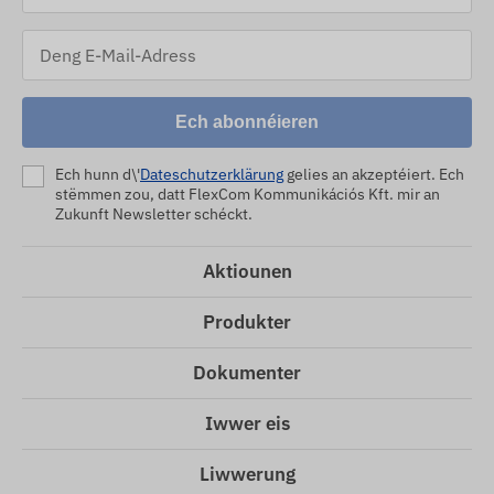
Ech abonnéieren
Ech hunn d\'
Dateschutzerklärung
gelies an akzeptéiert. Ech
stëmmen zou, datt FlexCom Kommunikációs Kft. mir an
Zukunft Newsletter schéckt.
Aktiounen
Produkter
Dokumenter
Iwwer eis
Liwwerung