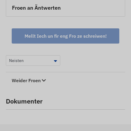
Froen an Äntwerten
Mellt Iech un fir eng Fro ze schreiwen!
Weider Froen
Dokumenter