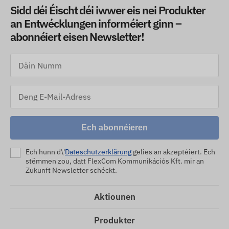
Sidd déi Éischt déi iwwer eis nei Produkter
an Entwécklungen informéiert ginn –
abonnéiert eisen Newsletter!
Ech abonnéieren
Ech hunn d\'
Dateschutzerklärung
gelies an akzeptéiert. Ech
stëmmen zou, datt FlexCom Kommunikációs Kft. mir an
Zukunft Newsletter schéckt.
Aktiounen
Produkter