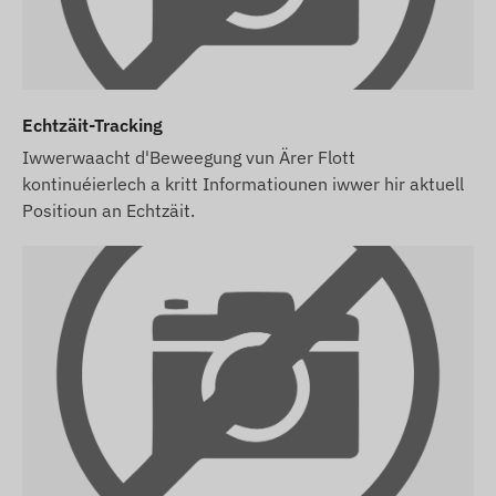
SMS-Alarm-Service benotze wëllt, kaaft wgl. och
eng SMS-Kreditkaart, déi Dir an eisem Webshop
bei den Accessoiren fir den Apparat fannt.
D'Beschreiwunge vun den Apparater an d'Biller op
Echtzäit-Tracking
der Websäit baséieren op Informatiounen vum
Iwwerwaacht d'Beweegung vun Ärer Flott
Hiersteller, déi net ëmmer korrekt oder fehlerfräi
kontinuéierlech a kritt Informatiounen iwwer hir aktuell
sinn. Den Hiersteller behält sech d'Recht vir,
Positioun an Echtzäit.
verschidde Parameteren oder d'Verpakung vum
Produkt ouni Viravis ze änneren -
d'Aktualiséierung vun den Donnéeën op eiser
Websäit geschitt no der Erkennung an der
Evaluatioun vun den Ännerungen.