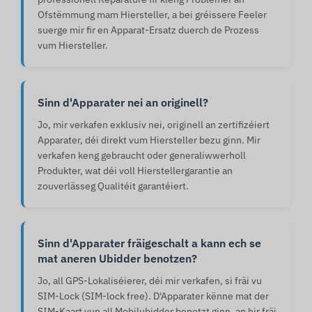
Ofstëmmung mam Hiersteller, a bei gréissere Feeler
suerge mir fir en Apparat-Ersatz duerch de Prozess
vum Hiersteller.
Sinn d'Apparater nei an originell?
Jo, mir verkafen exklusiv nei, originell an zertifizéiert
Apparater, déi direkt vum Hiersteller bezu ginn. Mir
verkafen keng gebraucht oder generaliwwerholl
Produkter, wat déi voll Hierstellergarantie an
zouverlässeg Qualitéit garantéiert.
Sinn d'Apparater fräigeschalt a kann ech se
mat aneren Ubidder benotzen?
Jo, all GPS-Lokaliséierer, déi mir verkafen, si fräi vu
SIM-Lock (SIM-lock free). D'Apparater kënne mat der
SIM-Kaart vun all Mobilubidder benotzt ginn, an hir fräi