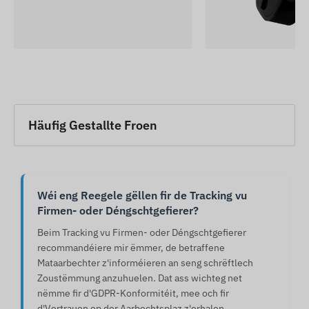
Häufig Gestallte Froen
Wéi eng Reegele gëllen fir de Tracking vu
Firmen- oder Déngschtgefierer?
Beim Tracking vu Firmen- oder Déngschtgefierer
recommandéiere mir ëmmer, de betraffene
Mataarbechter z'informéieren an seng schrëftlech
Zoustëmmung anzuhuelen. Dat ass wichteg net
nëmme fir d'GDPR-Konformitéit, mee och fir
d'Vertrauen op der Aarbechtsplaz z'erhalen.