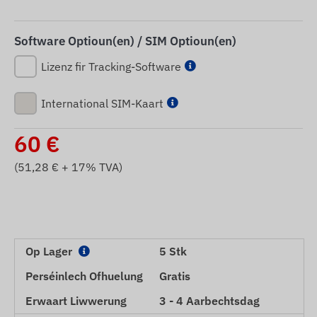
Software Optioun(en) / SIM Optioun(en)
Lizenz fir Tracking-Software
International SIM-Kaart
60
€
(
51,28
€ + 17% TVA)
Op Lager
5 Stk
Perséinlech Ofhuelung
Gratis
Erwaart Liwwerung
3 - 4 Aarbechtsdag