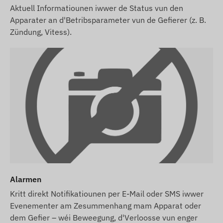
Aktuell Informatiounen iwwer de Status vun den
Apparater an d'Betribsparameter vun de Gefierer (z. B.
Zündung, Vitess).
Alarmen
Kritt direkt Notifikatiounen per E-Mail oder SMS iwwer
Evenementer am Zesummenhang mam Apparat oder
dem Gefier – wéi Beweegung, d'Verloosse vun enger