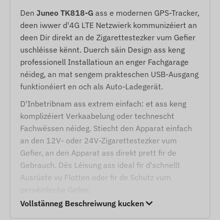
Den
Juneo TK818-G
ass e modernen GPS-Tracker,
deen iwwer d'4G LTE Netzwierk kommunizéiert an
deen Dir direkt an de Zigarettestezker vum Gefier
uschléisse kënnt. Duerch säin Design ass keng
professionell Installatioun an enger Fachgarage
néideg, an mat sengem prakteschen USB-Ausgang
funktionéiert en och als Auto-Ladegerät.
D'Inbetribnam ass extrem einfach: et ass keng
komplizéiert Verkaabelung oder technescht
Fachwëssen néideg. Stiecht den Apparat einfach
an den 12V- oder 24V-Zigarettestezker vum
Gefier, an den Apparat ass direkt prett fir de
Gebrauch. Dës Léisung ass ideal fir d'schnellt
Ausrüste vu Flotten oder fir de Schutz vum
perséinleche Gefier.
Vollstänneg Beschreiwung kucken
Den Apparat funktionéiert net nëmmen als
Tracker, mee bitt duerch säin agebaute USB-Port