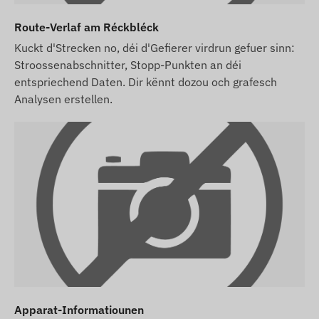
Route-Verlaf am Réckbléck
Kuckt d'Strecken no, déi d'Gefierer virdrun gefuer sinn:
Stroossenabschnitter, Stopp-Punkten an déi
entspriechend Daten. Dir kënnt dozou och grafesch
Analysen erstellen.
Apparat-Informatiounen