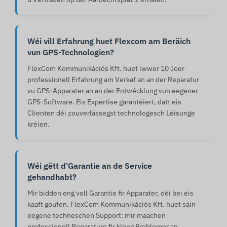
Wéi vill Erfahrung huet Flexcom am Beräich
vun GPS-Technologien?
FlexCom Kommunikációs Kft. huet iwwer 10 Joer
professionell Erfahrung am Verkaf an an der Reparatur
vu GPS-Apparater an an der Entwécklung vun eegener
GPS-Software. Eis Expertise garantéiert, datt eis
Clienten déi zouverlässegst technologesch Léisunge
kréien.
Wéi gëtt d'Garantie an de Service
gehandhabt?
Mir bidden eng voll Garantie fir Apparater, déi bei eis
kaaft goufen. FlexCom Kommunikációs Kft. huet säin
eegene techneschen Support: mir maachen
professionell Reparature fir kleng Problemer an