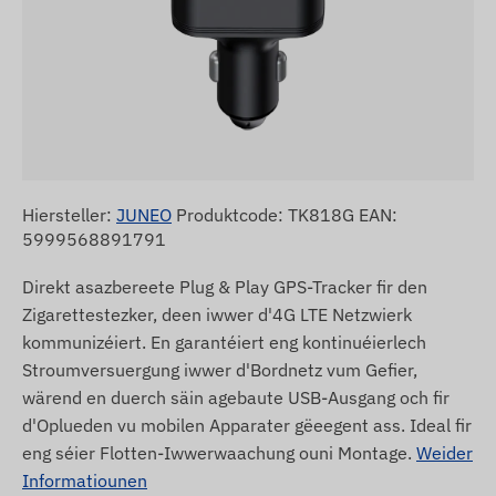
Hiersteller:
JUNEO
Produktcode: TK818G EAN:
5999568891791
Direkt asazbereete Plug & Play GPS-Tracker fir den
Zigarettestezker, deen iwwer d'4G LTE Netzwierk
kommunizéiert. En garantéiert eng kontinuéierlech
Stroumversuergung iwwer d'Bordnetz vum Gefier,
wärend en duerch säin agebaute USB-Ausgang och fir
d'Oplueden vu mobilen Apparater gëeegent ass. Ideal fir
eng séier Flotten-Iwwerwaachung ouni Montage.
Weider
Informatiounen