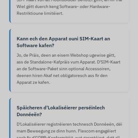
Wiel gëtt duerch keng Software- oder Hardware-
Restriktioune limitéiert.
Kann ech den Apparat ouni SIM-Kaart an
Software kafen?
Jo, de Präis, deen an eisem Webshop ugewise gëtt,
ass de Standalone-Kafpräis vum Apparat. D'SIM-Kaart
an de Software-Paket sinn optional Accessoiren,
deenen hiren Akaf net obligatoresch ass fir den
Apparat ze kafen.
Späicheren d'Lokaliséierer perséinlech
Donnéeën?
D'Lokaliséierer registréieren technesch Donnéeën, déi
mam Beweegung ze dinn hunn. Flexcom engagéiert
sech fir d'GDPR-Konformitéit, wat garantéiert, datt all