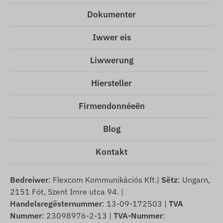
Dokumenter
Iwwer eis
Liwwerung
Hiersteller
Firmendonnéeën
Blog
Kontakt
Bedreiwer
: Flexcom Kommunikációs Kft.|
Sëtz
: Ungarn,
2151 Fót, Szent Imre utca 94. |
Handelsregësternummer
: 13-09-172503 |
TVA
Nummer
: 23098976-2-13 |
TVA-Nummer
: