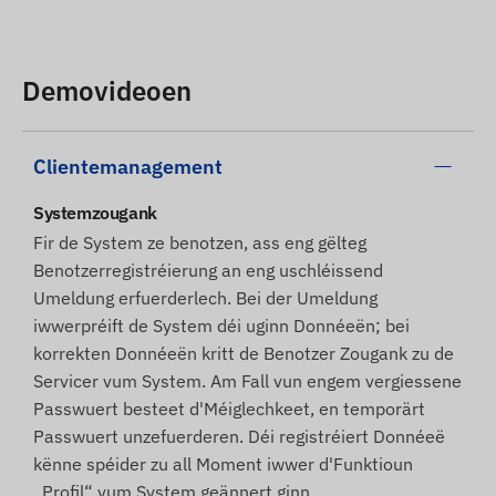
Demovideoen
Clientemanagement
Systemzougank
Fir de System ze benotzen, ass eng gëlteg
Benotzerregistréierung an eng uschléissend
Umeldung erfuerderlech. Bei der Umeldung
iwwerpréift de System déi uginn Donnéeën; bei
korrekten Donnéeën kritt de Benotzer Zougank zu de
Servicer vum System. Am Fall vun engem vergiessene
Passwuert besteet d'Méiglechkeet, en temporärt
Passwuert unzefuerderen. Déi registréiert Donnéeë
kënne spéider zu all Moment iwwer d'Funktioun
„Profil“ vum System geännert ginn.