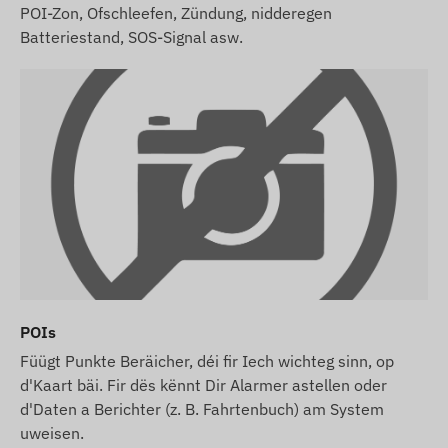
POI-Zon, Ofschleefen, Zündung, nidderegen
Batteriestand, SOS-Signal asw.
POIs
Füügt Punkte Beräicher, déi fir Iech wichteg sinn, op
d'Kaart bäi. Fir dës kënnt Dir Alarmer astellen oder
d'Daten a Berichter (z. B. Fahrtenbuch) am System
uweisen.