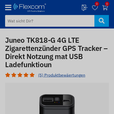
0
0
Juneo TK818-G 4G LTE
Zigarettenzünder GPS Tracker –
Direkt Notzung mat USB
Ladefunktioun
(5) Produktbewäertungen