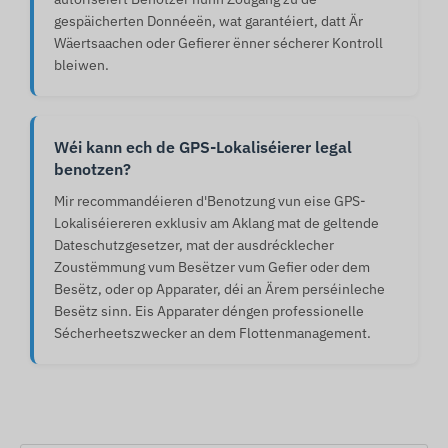
gespäicherten Donnéeën, wat garantéiert, datt Är
Wäertsaachen oder Gefierer ënner sécherer Kontroll
bleiwen.
Wéi kann ech de GPS-Lokaliséierer legal
benotzen?
Mir recommandéieren d'Benotzung vun eise GPS-
Lokaliséiereren exklusiv am Aklang mat de geltende
Dateschutzgesetzer, mat der ausdrécklecher
Zoustëmmung vum Besëtzer vum Gefier oder dem
Besëtz, oder op Apparater, déi an Ärem perséinleche
Besëtz sinn. Eis Apparater déngen professionelle
Sécherheetszwecker an dem Flottenmanagement.