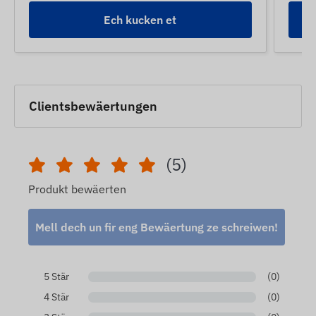
Ech kucken et
Clientsbewäertungen
(5)
Produkt bewäerten
Mell dech un fir eng Bewäertung ze schreiwen!
5 Stär
(0)
4 Stär
(0)