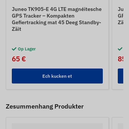
Juneo TK905-E 4G LTE magnéitesche
June
GPS Tracker – Kompakten
GPS 
Gefiertracking mat 45 Deeg Standby-
Zäit
Zäit
Op Lager
Op
65 €
85 
Ech kucken et
Zesummenhang Produkter