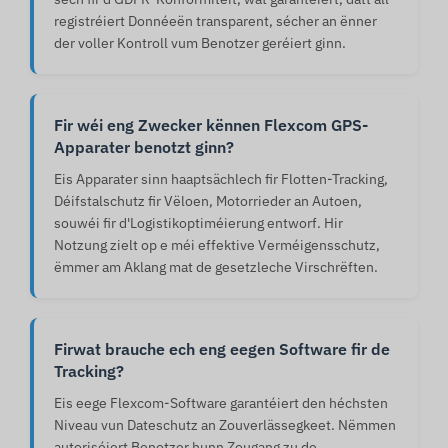
registréiert Donnéeën transparent, sécher an ënner
der voller Kontroll vum Benotzer geréiert ginn.
Fir wéi eng Zwecker kënnen Flexcom GPS-
Apparater benotzt ginn?
Eis Apparater sinn haaptsächlech fir Flotten-Tracking,
Déifstalschutz fir Vëloen, Motorrieder an Autoen,
souwéi fir d'Logistikoptiméierung entworf. Hir
Notzung zielt op e méi effektive Verméigensschutz,
ëmmer am Aklang mat de gesetzleche Virschrëften.
Firwat brauche ech eng eegen Software fir de
Tracking?
Eis eege Flexcom-Software garantéiert den héchsten
Niveau vun Dateschutz an Zouverlässegkeet. Nëmmen
autoriséiert Benotzer hunn Zougang zu de