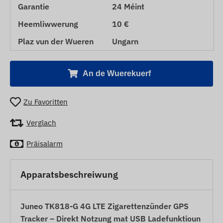
Garantie
24 Méint
Heemliwwerung
10 €
Plaz vun der Wueren
Ungarn
An de Wuerekuerf
Zu Favoritten
Verglach
Präisalarm
Apparatsbeschreiwung
Juneo TK818-G 4G LTE Zigarettenzünder GPS
Tracker – Direkt Notzung mat USB Ladefunktioun