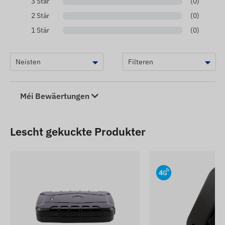
3 Stär
(0)
2 Stär
(0)
1 Stär
(0)
Méi Bewäertungen
Lescht gekuckte Produkter