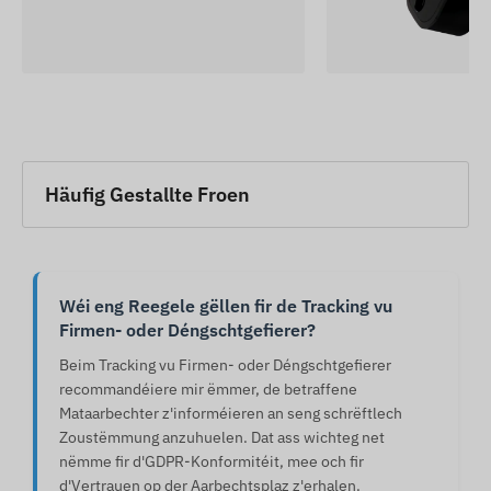
Häufig Gestallte Froen
Wéi eng Reegele gëllen fir de Tracking vu
Firmen- oder Déngschtgefierer?
Beim Tracking vu Firmen- oder Déngschtgefierer
recommandéiere mir ëmmer, de betraffene
Mataarbechter z'informéieren an seng schrëftlech
Zoustëmmung anzuhuelen. Dat ass wichteg net
nëmme fir d'GDPR-Konformitéit, mee och fir
d'Vertrauen op der Aarbechtsplaz z'erhalen.