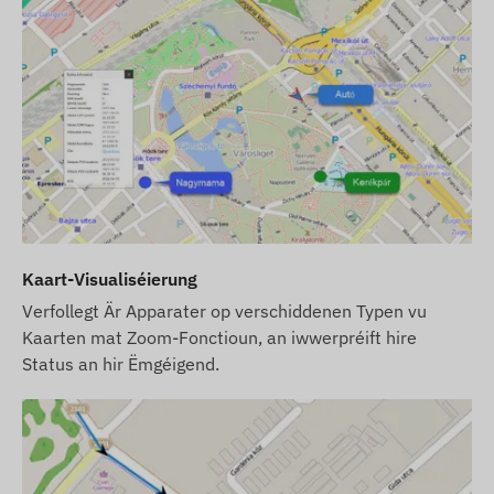
d'SIM-Kaart, d'Astellungen an den Operatioun
vun der Kaart këmmeren (Oplueden, jährlechen
Datevergläich).
Wann Dir den Apparat zesumme mat engem
Software-Abonnement kaaft, awer ouni SIM-
Kaart, da liwwere mir den Apparat scho
registréiert an eiser Software a prett fir den
Asaz. D'Beschaffung, d'Astellung an den
Operatioun vun der SIM-Kaart bleiwen awer an
Ärer Verantwortung.
Kaart-Visualiséierung
Wann Dir den Apparat, d'Software-Abonnement
Verfollegt Är Apparater op verschiddenen Typen vu
an d'SIM-Kaart bei eis kaaft, da liwwere mir den
Kaarten mat Zoom-Fonctioun, an iwwerpréift hire
Status an hir Ëmgéigend.
Apparat an d'SIM-Kaart prett fir den Asaz mat
der Software, a mir këmmeren eis och ëm de
lafenden Operatioun vun der Kaart – Dir hutt an
dësem Fall guer näischt méi ze maachen.