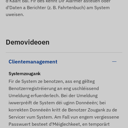
d'Kaart bäi. Fir dës kënnt Dir Alarmer astellen oder
d'Daten a Berichter (z. B. Fahrtenbuch) am System
uweisen.
Demovideoen
Clientemanagement
Systemzougank
Fir de System ze benotzen, ass eng gëlteg
Benotzerregistréierung an eng uschléissend
Umeldung erfuerderlech. Bei der Umeldung
iwwerpréift de System déi uginn Donnéeën; bei
korrekten Donnéeën kritt de Benotzer Zougank zu de
Servicer vum System. Am Fall vun engem vergiessene
Passwuert besteet d'Méiglechkeet, en temporärt