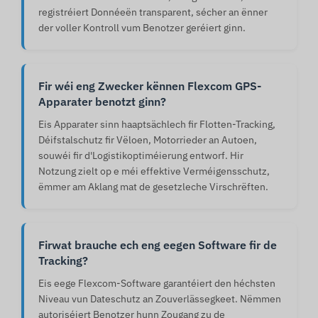
registréiert Donnéeën transparent, sécher an ënner
der voller Kontroll vum Benotzer geréiert ginn.
Fir wéi eng Zwecker kënnen Flexcom GPS-
Apparater benotzt ginn?
Eis Apparater sinn haaptsächlech fir Flotten-Tracking,
Déifstalschutz fir Vëloen, Motorrieder an Autoen,
souwéi fir d'Logistikoptiméierung entworf. Hir
Notzung zielt op e méi effektive Verméigensschutz,
ëmmer am Aklang mat de gesetzleche Virschrëften.
Firwat brauche ech eng eegen Software fir de
Tracking?
Eis eege Flexcom-Software garantéiert den héchsten
Niveau vun Dateschutz an Zouverlässegkeet. Nëmmen
autoriséiert Benotzer hunn Zougang zu de