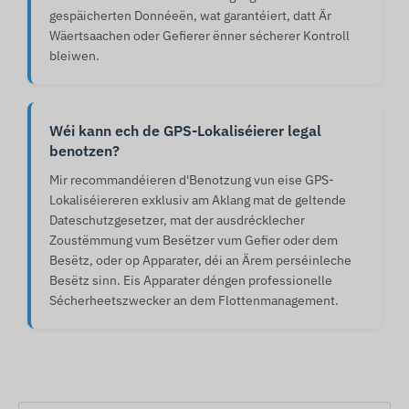
gespäicherten Donnéeën, wat garantéiert, datt Är
Wäertsaachen oder Gefierer ënner sécherer Kontroll
bleiwen.
Wéi kann ech de GPS-Lokaliséierer legal
benotzen?
Mir recommandéieren d'Benotzung vun eise GPS-
Lokaliséiereren exklusiv am Aklang mat de geltende
Dateschutzgesetzer, mat der ausdrécklecher
Zoustëmmung vum Besëtzer vum Gefier oder dem
Besëtz, oder op Apparater, déi an Ärem perséinleche
Besëtz sinn. Eis Apparater déngen professionelle
Sécherheetszwecker an dem Flottenmanagement.