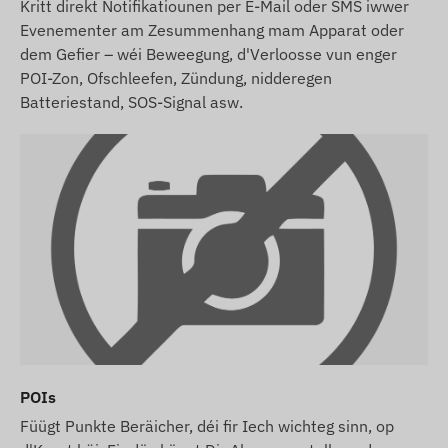
Kritt direkt Notifikatiounen per E-Mail oder SMS iwwer
Evenementer am Zesummenhang mam Apparat oder
dem Gefier – wéi Beweegung, d'Verloosse vun enger
POI-Zon, Ofschleefen, Zündung, nidderegen
Batteriestand, SOS-Signal asw.
POIs
Füügt Punkte Beräicher, déi fir Iech wichteg sinn, op