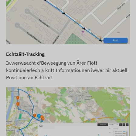
* Déi agebaute SIM-Kaart kann exklusiv an engem
GPS-Apparat an de folgende Länner benotzt ginn:
Albanien, Algerien, Anguilla, Antigua a Barbuda,
Argentinien, Armenien, Éisträich, Aserbaidschan,
Barbados, Wäissrussland, Belsch, Bosnien an
Herzegowina, Britesch Virgin Inselen, Bulgarien,
Kambodscha, Cayman Inselen, Chile, China,
Kolumbien, Kroatien, Zypern, Tschechien,
Echtzäit-Tracking
Dänemark, Dominica, Egypten, El Salvador,
Iwwerwaacht d'Beweegung vun Ärer Flott
Äquatorialguinea, Estland, Färöer Inselen,
kontinuéierlech a kritt Informatiounen iwwer hir aktuell
Finnland, Frankräich, Däistikland, Gibraltar,
Positioun an Echtzäit.
Groussbritannien, Griicheland, Grönland, Grenada,
Guernsey, Guyana, Hong Kong, Ungarn, Island,
Indien, Indonesien, Irland, Isle of Man, Israel,
Italien, Jersey, Jordanien, Kasachstan, Kosovo,
Kirgisistan, Lettland, Liechtenstein, Litauen,
Lëtzebuerg, Malaysia, Malta, Mexiko, Moldawien,
Monaco, Mongolei, Montenegro, Montserrat,