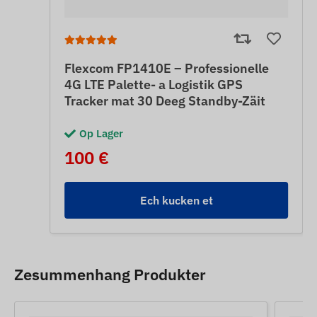
Flexcom FP1410E – Professionelle
4G LTE Palette- a Logistik GPS
Tracker mat 30 Deeg Standby-Zäit
Op Lager
100 €
Ech kucken et
Zesummenhang Produkter