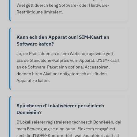
Wiel gëtt duerch keng Software- oder Hardware-
Restriktioune limitéiert.
Kann ech den Apparat ouni SIM-Kaart an
Software kafen?
Jo, de Präis, deen an eisem Webshop ugewise gëtt,
ass de Standalone-Kafpräis vum Apparat. D'SIM-Kaart
an de Software-Paket sinn optional Accessoiren,
deenen hiren Akaf net obligatoresch ass fir den
Apparat ze kafen.
Späicheren d'Lokaliséierer perséinlech
Donnéeën?
D'Lokaliséierer registréieren technesch Donnéeën, déi
mam Beweegung ze dinn hunn. Flexcom engagéiert
sech fir d'GDPR-Konformitéit, wat garantéiert, datt all