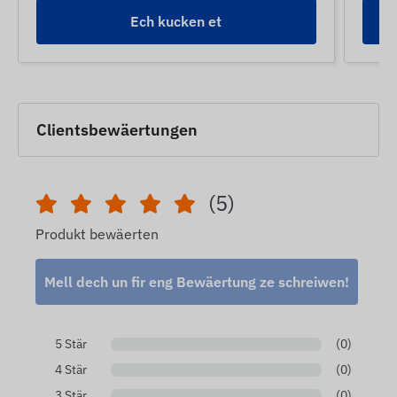
Ech kucken et
Clientsbewäertungen
(5)
Produkt bewäerten
Mell dech un fir eng Bewäertung ze schreiwen!
5 Stär
(0)
4 Stär
(0)
3 Stär
(0)