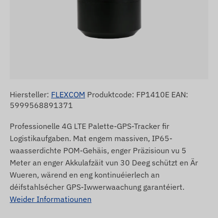
Hiersteller:
FLEXCOM
Produktcode: FP1410E EAN:
5999568891371
Professionelle 4G LTE Palette-GPS-Tracker fir
Logistikaufgaben. Mat engem massiven, IP65-
waasserdichte POM-Gehäis, enger Präzisioun vu 5
Meter an enger Akkulafzäit vun 30 Deeg schützt en Är
Wueren, wärend en eng kontinuéierlech an
déifstahlsécher GPS-Iwwerwaachung garantéiert.
Weider Informatiounen