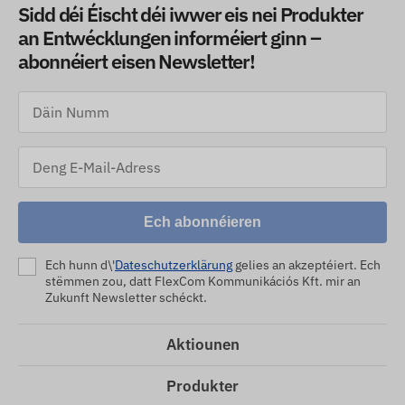
Sidd déi Éischt déi iwwer eis nei Produkter
an Entwécklungen informéiert ginn –
abonnéiert eisen Newsletter!
Ech abonnéieren
Ech hunn d\'
Dateschutzerklärung
gelies an akzeptéiert. Ech
stëmmen zou, datt FlexCom Kommunikációs Kft. mir an
Zukunft Newsletter schéckt.
Aktiounen
Produkter