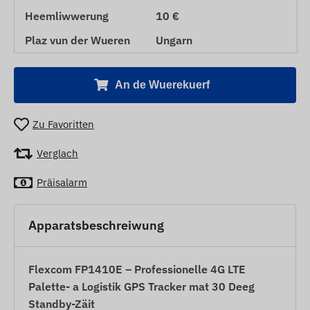
Heemliwwerung
10 €
Plaz vun der Wueren
Ungarn
An de Wuerekuerf
Zu Favoritten
Verglach
Präisalarm
Apparatsbeschreiwung
Flexcom FP1410E – Professionelle 4G LTE
Palette- a Logistik GPS Tracker mat 30 Deeg
Standby-Zäit