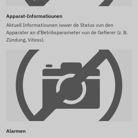
sinn. Den Hiersteller behält sech d'Recht vir,
verschidde Parameteren oder d'Verpakung vum
Produkt ouni Viravis ze änneren -
Apparat-Informatiounen
d'Aktualiséierung vun den Donnéeën op eiser
Aktuell Informatiounen iwwer de Status vun den
Websäit geschitt no der Erkennung an der
Apparater an d'Betribsparameter vun de Gefierer (z. B.
Evaluatioun vun den Ännerungen.
Zündung, Vitess).
Alarmen