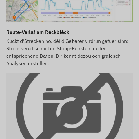
Holland, Neiséiland, Nordmazedonien, Norwegen,
Oman, Palestinänesch Gebidder, Sultanat,
Paraguay, Peru, Philippinnen, Polen, Portugal,
Rumänien, Russland, Saint Kitts an Nevis, Saint
Route-Verlaf am Réckbléck
Lucia, Saint Vincent an d'Grenadinen, Serbien,
Slowakei, Slowenien, Südafrika, Spuenien, Sri
Kuckt d'Strecken no, déi d'Gefierer virdrun gefuer sinn:
Lanka, Schweden, Schwäiz, Thailand, Tunesien,
Stroossenabschnitter, Stopp-Punkten an déi
Tierkei, Turks- a Caicosinselen, Ukrain, Vereenegt
entspriechend Daten. Dir kënnt dozou och grafesch
Analysen erstellen.
Arabesch Emirater, USA, Vietnam, Hongkong.
Am Fall vun engem Software-Abonnement, wann
Dir nieft den Notifikatiounen iwwer E-Mail och den
SMS-Alarmservice vun eiser Software notze wëllt,
kaaft wgl. och eng SMS-Kreditkaart, déi Dir an
eisem Webshop bei de verbonne Produkter fannt.
D'Beschreiwunge vun den Apparater an d'Biller op
der Websäit baséieren op Informatiounen vum
Hiersteller, déi net ëmmer korrekt oder fehlerfräi