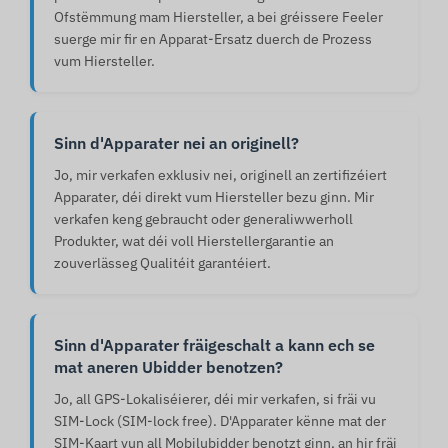
Ofstëmmung mam Hiersteller, a bei gréissere Feeler
suerge mir fir en Apparat-Ersatz duerch de Prozess
vum Hiersteller.
Sinn d'Apparater nei an originell?
Jo, mir verkafen exklusiv nei, originell an zertifizéiert
Apparater, déi direkt vum Hiersteller bezu ginn. Mir
verkafen keng gebraucht oder generaliwwerholl
Produkter, wat déi voll Hierstellergarantie an
zouverlässeg Qualitéit garantéiert.
Sinn d'Apparater fräigeschalt a kann ech se
mat aneren Ubidder benotzen?
Jo, all GPS-Lokaliséierer, déi mir verkafen, si fräi vu
SIM-Lock (SIM-lock free). D'Apparater kënne mat der
SIM-Kaart vun all Mobilubidder benotzt ginn, an hir fräi