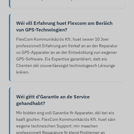
Wéi vill Erfahrung huet Flexcom am Beräich
vun GPS-Technologien?
FlexCom Kommunikációs Kft. huet iwwer 10 Joer
professionell Erfahrung am Verkaf an an der Reparatur
vu GPS-Apparater an an der Entwécklung vun eegener
GPS-Software. Eis Expertise garantéiert, datt eis
Clienten déi zouverlässegst technologesch Léisunge
kréien.
Wéi gëtt d'Garantie an de Service
gehandhabt?
Mir bidden eng voll Garantie fir Apparater, déi bei eis
kaaft goufen. FlexCom Kommunikációs Kft. huet säin
eegene techneschen Support: mir maachen
professionell Reparature fir kleng Problemer an