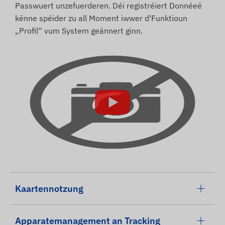
Passwuert unzefuerderen. Déi registréiert Donnéeë
kënne spéider zu all Moment iwwer d'Funktioun
„Profil“ vum System geännert ginn.
Kaartennotzung
Apparatemanagement an Tracking