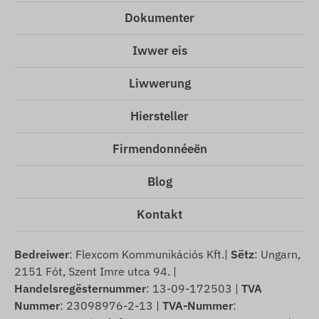
Dokumenter
Iwwer eis
Liwwerung
Hiersteller
Firmendonnéeën
Blog
Kontakt
Bedreiwer
: Flexcom Kommunikációs Kft.|
Sëtz
: Ungarn,
2151 Fót, Szent Imre utca 94. |
Handelsregësternummer
: 13-09-172503 |
TVA
Nummer
: 23098976-2-13 |
TVA-Nummer
: