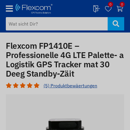
0
0
Flexcom FP1410E –
Professionelle 4G LTE Palette- a
Logistik GPS Tracker mat 30
Deeg Standby-Zäit
(5) Produktbewäertungen