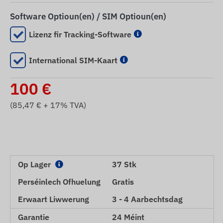
Software Optioun(en) / SIM Optioun(en)
Lizenz fir Tracking-Software
International SIM-Kaart
100
€
(
85,47
€ + 17% TVA)
Op Lager
37 Stk
Perséinlech Ofhuelung
Gratis
Erwaart Liwwerung
3 - 4 Aarbechtsdag
Garantie
24 Méint