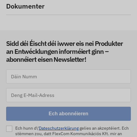
Dokumenter
Sidd déi Éischt déi iwwer eis nei Produkter
an Entwécklungen informéiert ginn –
abonnéiert eisen Newsletter!
Ech abonnéieren
Ech hunn d\'
Dateschutzerklärung
gelies an akzeptéiert. Ech
stëmmen zou, datt FlexCom Kommunikációs Kft. mir an