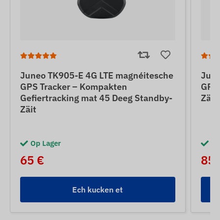
Juneo TK905-E 4G LTE magnéitesche
June
GPS Tracker – Kompakten
GPS 
Gefiertracking mat 45 Deeg Standby-
Zäit
Zäit
Op Lager
Op
65 €
85 
Ech kucken et