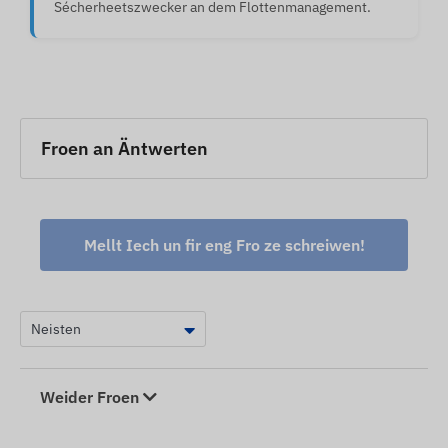
Sécherheetszwecker an dem Flottenmanagement.
Froen an Äntwerten
Mellt Iech un fir eng Fro ze schreiwen!
Weider Froen