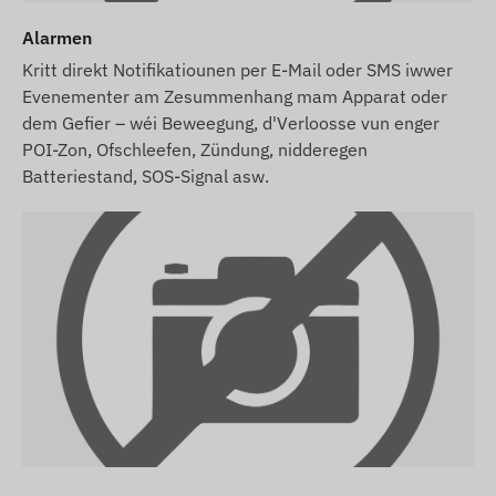
Alarmen
Kritt direkt Notifikatiounen per E-Mail oder SMS iwwer
Evenementer am Zesummenhang mam Apparat oder
dem Gefier – wéi Beweegung, d'Verloosse vun enger
POI-Zon, Ofschleefen, Zündung, nidderegen
Batteriestand, SOS-Signal asw.