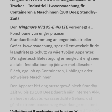
Tracker – Industriell Iwwerwaachung fir
Containeren a Maschinnen (180 Deeg Standby-
Zäit)
Den
Ningmore NT19S-E 4G LTE
vereenegt all
Fonctioune vun enger präziser
Standuertbestëmmung an enger industrieller
Gefier-Iwwerwaachung, speziell entwéckelt fir de
laangfristege Schutz vu wäertvollen Apparater.
D'magnetesch Befestegung erméiglecht eng séier
a stabil Installatioun op jiddwer metallescher
Fläch, egal ob op Containeren, Unhänger oder
schwéiere Maschinnen.
Den Apparat bitt eng aussergewéinlech Standby-
Zäit vu bis zu 180 Deeg duerch säin internen Akku
an huet e robuste, waasserdichte Gehäis, dat
géint extreem baussenzeg Awierkunge resistent
ass. De Betrib baséiert op de modernen 4G an 2G
Vollstänneg Beschreiwung kucken