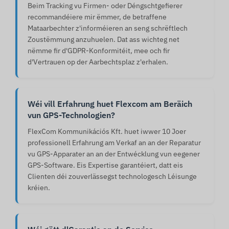
Beim Tracking vu Firmen- oder Déngschtgefierer
recommandéiere mir ëmmer, de betraffene
Mataarbechter z'informéieren an seng schrëftlech
Zoustëmmung anzuhuelen. Dat ass wichteg net
nëmme fir d'GDPR-Konformitéit, mee och fir
d'Vertrauen op der Aarbechtsplaz z'erhalen.
Wéi vill Erfahrung huet Flexcom am Beräich
vun GPS-Technologien?
FlexCom Kommunikációs Kft. huet iwwer 10 Joer
professionell Erfahrung am Verkaf an an der Reparatur
vu GPS-Apparater an an der Entwécklung vun eegener
GPS-Software. Eis Expertise garantéiert, datt eis
Clienten déi zouverlässegst technologesch Léisunge
kréien.