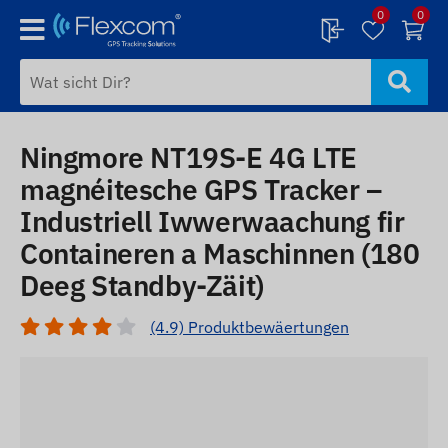
0
0
Ningmore NT19S-E 4G LTE
magnéitesche GPS Tracker –
Industriell Iwwerwaachung fir
Containeren a Maschinnen (180
Deeg Standby-Zäit)
(4.9) Produktbewäertungen