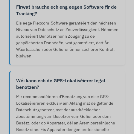
Firwat brauche ech eng eegen Software fir de
Tracking?
Eis eege Flexcom-Software garantéiert den héchsten
Niveau vun Dateschutz an Zouverlässegkeet. Nëmmen
autoriséiert Benotzer hunn Zougang zu de
gespäicherten Donnéeën, wat garantéiert, datt Är
Wäertsaachen oder Gefierer ënner sécherer Kontroll
bleiwen.
Wéi kann ech de GPS-Lokaliséierer legal
benotzen?
Mir recommandéieren d'Benotzung vun eise GPS-
Lokaliséiereren exklusiv am Aklang mat de geltende
Dateschutzgesetzer, mat der ausdrécklecher
Zoustëmmung vum Besëtzer vum Gefier oder dem
Besëtz, oder op Apparater, déi an Ärem perséinleche
Besëtz sinn. Eis Apparater déngen professionelle