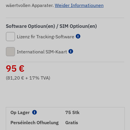
wäertvollen Apparater.
Weider Informatiounen
Software Optioun(en) / SIM Optioun(en)
Lizenz fir Tracking-Software
International SIM-Kaart
95
€
(
81,20
€ + 17% TVA)
Op Lager
75 Stk
Perséinlech Ofhuelung
Gratis