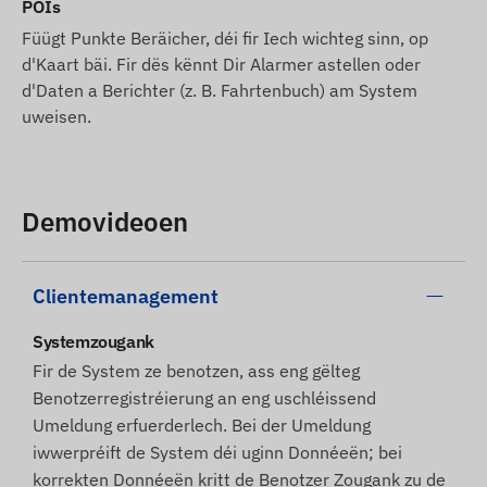
POIs
Füügt Punkte Beräicher, déi fir Iech wichteg sinn, op
d'Kaart bäi. Fir dës kënnt Dir Alarmer astellen oder
d'Daten a Berichter (z. B. Fahrtenbuch) am System
uweisen.
Demovideoen
Clientemanagement
Systemzougank
Fir de System ze benotzen, ass eng gëlteg
Benotzerregistréierung an eng uschléissend
Umeldung erfuerderlech. Bei der Umeldung
iwwerpréift de System déi uginn Donnéeën; bei
korrekten Donnéeën kritt de Benotzer Zougank zu de