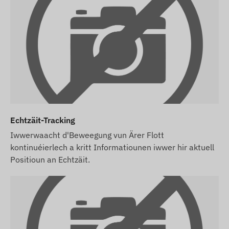
Kaart bei eis kaaft, iwwergi mir den Apparat an
d'SIM-Kaart komplett asazbereet fir d'Software,
an mir këmmeren eis och ëm de laafende Betrib
vun der Kaart – Dir hutt an dësem Fall guer keng
weider Aarbecht domat.
Am Fall vun engem Software-Abonnement: Wann
Dir nieft den E-Mail-Notifikatiounen och den SMS-
Alarmservice vun eiser Software notze wëllt, kaaft
Echtzäit-Tracking
wgl. och en SMS-Kreditpak an eisem Webshop.
Iwwerwaacht d'Beweegung vun Ärer Flott
D'Beschreiwunge vun den Apparater an d'Biller op
kontinuéierlech a kritt Informatiounen iwwer hir aktuell
der Websäit baséieren op Informatiounen vum
Positioun an Echtzäit.
Hiersteller, déi net ëmmer korrekt oder fehlerfräi
sinn. Den Hiersteller behält sech d'Recht vir,
verschidde Parameteren oder d'Verpakung vum
Produkt ouni Viravis ze änneren -
d'Aktualiséierung vun den Donnéeën op eiser
Websäit geschitt no der Erkennung an der