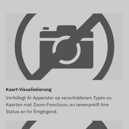
4G LTE:
Europa, Asien, Afrika
2G GSM:
Europa, Asien, Afrika, Australien
Kafoptiounen
Wann Dir nëmmen den Apparat kaaft (ouni
Software-Abonnement), gëtt en mat de
Fabrécksastellungen iwwerreecht. Dir musst
Iech selwer ëm d'SIM-Kaart, hir Astellungen an
de Betrib (Oplueden, deeglech Gestioun)
këmmeren.
Wann Dir nieft dem Apparat och e Software-
Abonnement kaaft, awer keng SIM-Kaart, kritt
Kaart-Visualiséierung
Dir den Apparat scho an eiser Software
Verfollegt Är Apparater op verschiddenen Typen vu
registréiert an asazbereet. D'Beschaffung an
Kaarten mat Zoom-Fonctioun, an iwwerpréift hire
d'Astellung vun der SIM-Kaart bleift an Ärer
Status an hir Ëmgéigend.
Responsabilitéit.
Wann Dir den Apparat, d'Software an d'SIM-