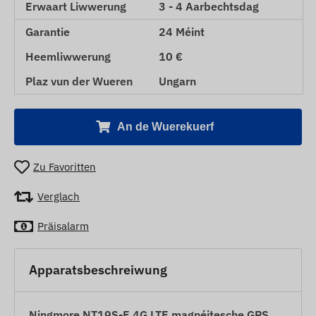
Erwaart Liwwerung
3 - 4 Aarbechtsdag
Garantie
24 Méint
Heemliwwerung
10 €
Plaz vun der Wueren
Ungarn
An de Wuerekuerf
Zu Favoritten
Verglach
Präisalarm
Apparatsbeschreiwung
Ningmore NT19S-E 4G LTE magnéitesche GPS