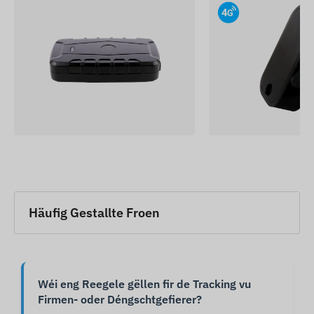
Häufig Gestallte Froen
Wéi eng Reegele gëllen fir de Tracking vu
Firmen- oder Déngschtgefierer?