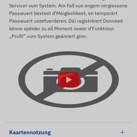
Servicer vum System. Am Fall vun engem vergiessene
Passwuert besteet d'Méiglechkeet, en temporärt
Passwuert unzefuerderen. Déi registréiert Donnéeë
kënne spéider zu all Moment iwwer d'Funktioun
„Profil“ vum System geännert ginn.
Kaartennotzung