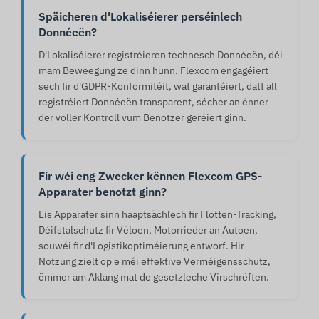
Späicheren d'Lokaliséierer perséinlech
Donnéeën?
D'Lokaliséierer registréieren technesch Donnéeën, déi
mam Beweegung ze dinn hunn. Flexcom engagéiert
sech fir d'GDPR-Konformitéit, wat garantéiert, datt all
registréiert Donnéeën transparent, sécher an ënner
der voller Kontroll vum Benotzer geréiert ginn.
Fir wéi eng Zwecker kënnen Flexcom GPS-
Apparater benotzt ginn?
Eis Apparater sinn haaptsächlech fir Flotten-Tracking,
Déifstalschutz fir Vëloen, Motorrieder an Autoen,
souwéi fir d'Logistikoptiméierung entworf. Hir
Notzung zielt op e méi effektive Verméigensschutz,
ëmmer am Aklang mat de gesetzleche Virschrëften.