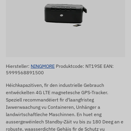
Hiersteller:
NINGMORE
Produktcode: NT19SE EAN:
5999568891500
Héichkapazitiven, fir den industrielle Gebrauch
entwéckelten 4G LTE magnetesche GPS-Tracker.
Speziell recommandéiert fir d'laangfristeg
Iwwerwaachung vu Containeren, Unhänger a
landwirtschaftleche Maschinnen. En huet eng
aussergewéinlech Standby-Zäit vu bis zu 180 Deeg an e
robuste, waasserdichte Gehäis fir de Schutz vu