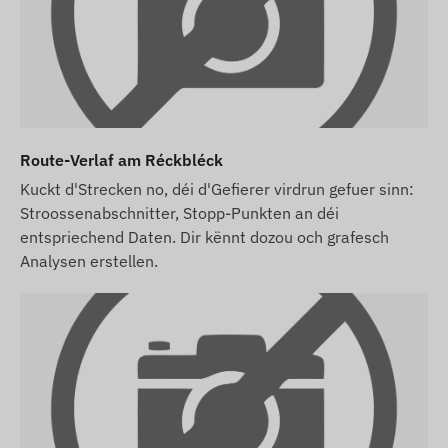
Evaluatioun vun den Ännerungen.
Route-Verlaf am Réckbléck
Kuckt d'Strecken no, déi d'Gefierer virdrun gefuer sinn:
Stroossenabschnitter, Stopp-Punkten an déi
entspriechend Daten. Dir kënnt dozou och grafesch
Analysen erstellen.