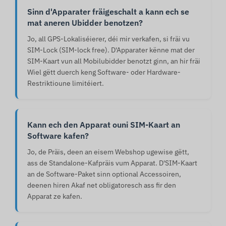
Sinn d'Apparater fräigeschalt a kann ech se
mat aneren Ubidder benotzen?
Jo, all GPS-Lokaliséierer, déi mir verkafen, si fräi vu
SIM-Lock (SIM-lock free). D'Apparater kënne mat der
SIM-Kaart vun all Mobilubidder benotzt ginn, an hir fräi
Wiel gëtt duerch keng Software- oder Hardware-
Restriktioune limitéiert.
Kann ech den Apparat ouni SIM-Kaart an
Software kafen?
Jo, de Präis, deen an eisem Webshop ugewise gëtt,
ass de Standalone-Kafpräis vum Apparat. D'SIM-Kaart
an de Software-Paket sinn optional Accessoiren,
deenen hiren Akaf net obligatoresch ass fir den
Apparat ze kafen.