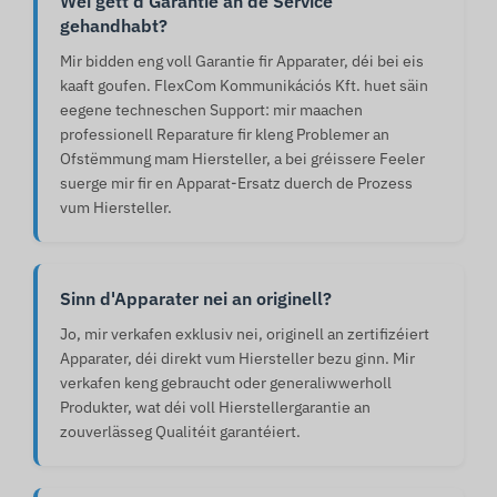
Wéi gëtt d'Garantie an de Service
gehandhabt?
Mir bidden eng voll Garantie fir Apparater, déi bei eis
kaaft goufen. FlexCom Kommunikációs Kft. huet säin
eegene techneschen Support: mir maachen
professionell Reparature fir kleng Problemer an
Ofstëmmung mam Hiersteller, a bei gréissere Feeler
suerge mir fir en Apparat-Ersatz duerch de Prozess
vum Hiersteller.
Sinn d'Apparater nei an originell?
Jo, mir verkafen exklusiv nei, originell an zertifizéiert
Apparater, déi direkt vum Hiersteller bezu ginn. Mir
verkafen keng gebraucht oder generaliwwerholl
Produkter, wat déi voll Hierstellergarantie an
zouverlässeg Qualitéit garantéiert.