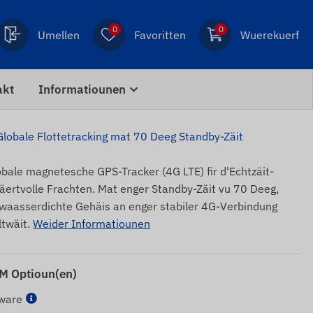
0
0
Umellen
Favoritten
Wuerekuerf
akt
Informatiounen
obale Flottetracking mat 70 Deeg Standby-Zäit
bale magnetesche GPS-Tracker (4G LTE) fir d'Echtzäit-
wäertvolle Frachten. Mat enger Standby-Zäit vu 70 Deeg,
waasserdichte Gehäis an enger stabiler 4G-Verbindung
ltwäit.
Weider Informatiounen
IM Optioun(en)
tware