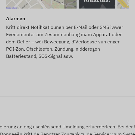
t den E-Mail-Notifikatiounen och eisen SMS-Alarm-
Alarmen
rt, déi Dir an eisem Webshop bei den Accessoiren fir den
Kritt direkt Notifikatiounen per E-Mail oder SMS iwwer
Evenementer am Zesummenhang mam Apparat oder
ebsäit baséieren op Informatiounen vum Hiersteller, déi
dem Gefier – wéi Beweegung, d'Verloosse vun enger
 behält sech d'Recht vir, verschidde Parameteren oder
POI-Zon, Ofschleefen, Zündung, nidderegen
tualiséierung vun den Donnéeën op eiser Websäit
Batteriestand, SOS-Signal asw.
Ännerungen.
tréierung an eng uschléissend Umeldung erfuerderlech. Bei de
 Donnéeën kritt de Benotzer Zougank zu de Servicer vum Syste