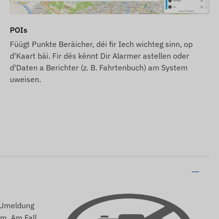
POIs
Füügt Punkte Beräicher, déi fir Iech wichteg sinn, op
d'Kaart bäi. Fir dës kënnt Dir Alarmer astellen oder
d'Daten a Berichter (z. B. Fahrtenbuch) am System
uweisen.
r Umeldung
m. Am Fall