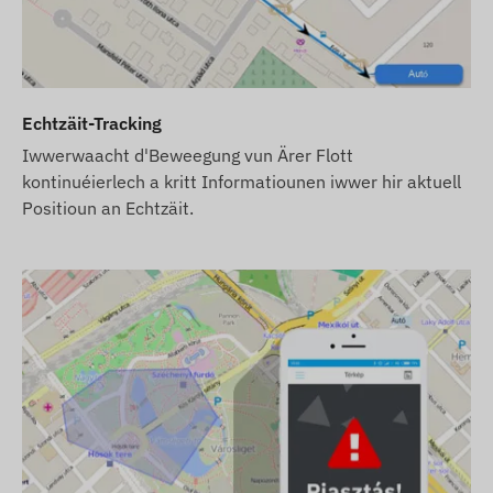
 vun de Mobilfunkanbieter mat Hëllef vun enger
Echtzäit-Tracking
Iwwerwaacht d'Beweegung vun Ärer Flott
kontinuéierlech a kritt Informatiounen iwwer hir aktuell
Positioun an Echtzäit.
bonnement), gëtt en mat de Wierksastellungen
ib vun der Kaart (Oplueden, järlechen Datevergläich)
t, awer keng SIM-Kaart, kritt Dir den Apparat scho bei
h. D'Beschaffung an d'Astellung vun der SIM-Kaart bleift
eis kaaft, iwwerreeche mir den Apparat an d'SIM-Kaart
 këmmeren eis och ëm de kontinuéierleche Betrib vun der
ben.