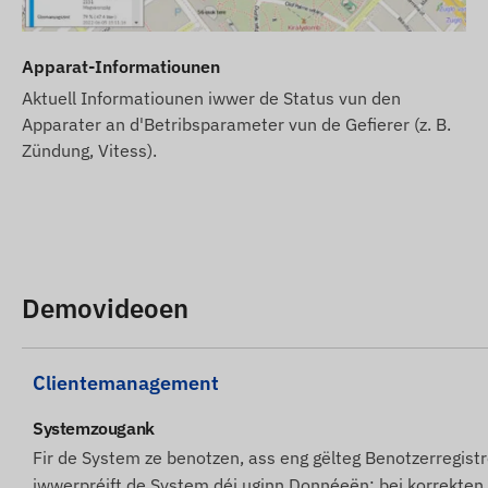
Am Fall vun engem Software-Abonnement: Wann Dir nief
Apparat-Informatiounen
Service benotze wëllt, kaaft wgl. och eng SMS-Kreditkaa
Apparat fannt.
Aktuell Informatiounen iwwer de Status vun den
Apparater an d'Betribsparameter vun de Gefierer (z. B.
D'Beschreiwunge vun den Apparater an d'Biller op der W
Zündung, Vitess).
net ëmmer korrekt oder fehlerfräi sinn. Den Hiersteller
d'Verpakung vum Produkt ouni Viravis ze änneren - d'Ak
geschitt no der Erkennung an der Evaluatioun vun den 
Demovideoen
Clientemanagement
Systemzougank
Fir de System ze benotzen, ass eng gëlteg Benotzerregis
iwwerpréift de System déi uginn Donnéeën; bei korrekten