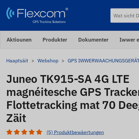
Aktiounen
Produkter
Dokumenter
Iwwer e
Haaptsäit
Webshop
GPS IWWERWAACHUNGSGERÄ
Juneo TK915-SA 4G LTE
magnéitesche GPS Tracker
Flottetracking mat 70 De
Zäit
(5) Produktbewäertungen