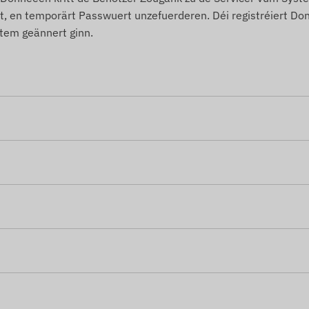
, en temporärt Passwuert unzefuerderen. Déi registréiert D
stem geännert ginn.