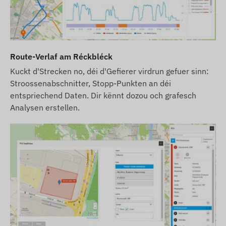
Route-Verlaf am Réckbléck
Kuckt d'Strecken no, déi d'Gefierer virdrun gefuer sinn:
Stroossenabschnitter, Stopp-Punkten an déi
entspriechend Daten. Dir kënnt dozou och grafesch
Analysen erstellen.