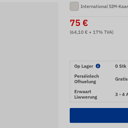
International SIM-Kaar
75
€
(
64,10
€ + 17% TVA)
Op Lager
0 Stk
Perséinlech
Gratis
Ofhuelung
Erwaart
3 - 4
Liwwerung