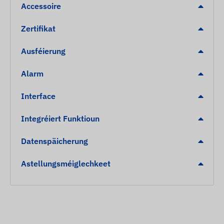
Accessoire
Zertifikat
Ausféierung
Alarm
Interface
Integréiert Funktioun
Datenspäicherung
Astellungsméiglechkeet