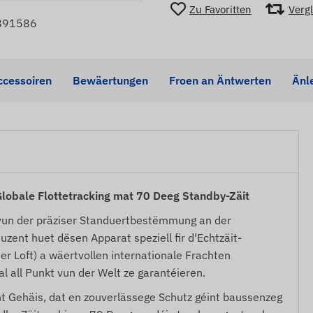
Zu Favoritten
Verg
891586
ccessoiren
Bewäertungen
Froen an Äntwerten
Änl
obale Flottetracking mat 70 Deeg Standby-Zäit
vun der präziser Standuertbestëmmung an der
zent huet dësen Apparat speziell fir d'Echtzäit-
er Loft) a wäertvollen internationale Frachten
al all Punkt vun der Welt ze garantéieren.
t Gehäis, dat en zouverlässege Schutz géint baussenzeg