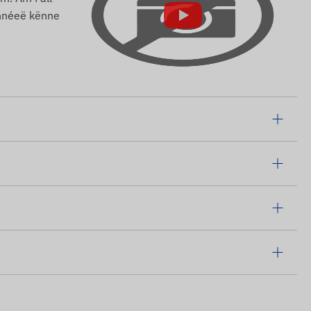
onnéeë kënne