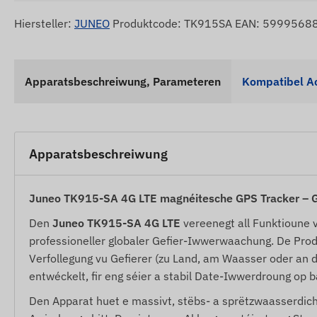
Hiersteller:
JUNEO
Produktcode: TK915SA EAN: 5999568
Apparatsbeschreiwung, Parameteren
Kompatibel A
Apparatsbeschreiwung
Juneo TK915-SA 4G LTE magnéitesche GPS Tracker – Gl
Den
Juneo TK915-SA 4G LTE
vereenegt all Funktioune 
professioneller globaler Gefier-Iwwerwaachung. De Produ
Verfollegung vu Gefierer (zu Land, am Waasser oder an d
entwéckelt, fir eng séier a stabil Date-Iwwerdroung op b
Den Apparat huet e massivt, stëbs- a sprëtzwaasserdich