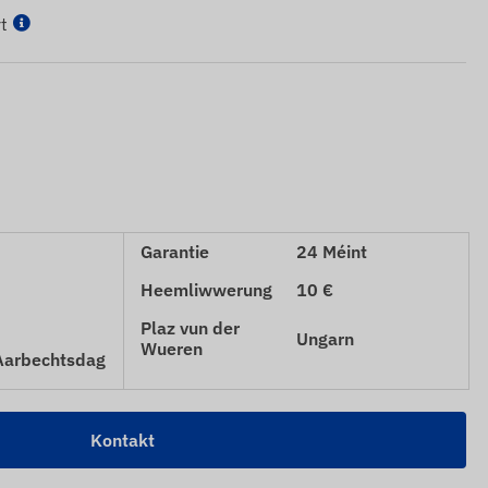
t
Garantie
24 Méint
Heemliwwerung
10 €
Plaz vun der
Ungarn
Wueren
 Aarbechtsdag
Kontakt