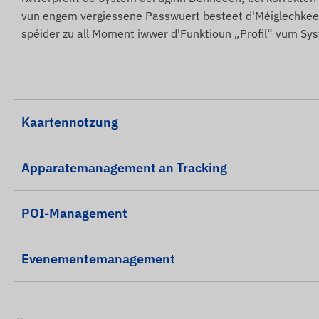
vun engem vergiessene Passwuert besteet d'Méiglechkeet
spéider zu all Moment iwwer d'Funktioun „Profil“ vum Sy
Kaartennotzung
Apparatemanagement an Tracking
POI-Management
Evenementemanagement