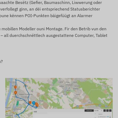
erwaachte Besëtz (Gefier, Baumaschinn, Liwwerung oder
verfollegt ginn, an déi entspriechend Statusberichter
tioune kënnen POI-Punkten bäigefüügt an Alarmer
u mobillen Modeller ouni Montage. Fir den Betrib vun den
– all duerchschnëttlech ausgestattene Computer, Tablet
n?