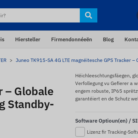
is
Hiersteller
Firmendonnéeën
Blog
Kont
TER
Juneo TK915-SA 4G LTE magnéitesche GPS Tracker – Gl
Héichleeschtungsfäegen, glo
Verfollegung vu Gefierer a 
 – Globale
engem robuste, IP65 sprëtz
garantéiert en de Schutz we
eg Standby-
Software Optioun(en) / S
Lizenz fir Tracking-Sof