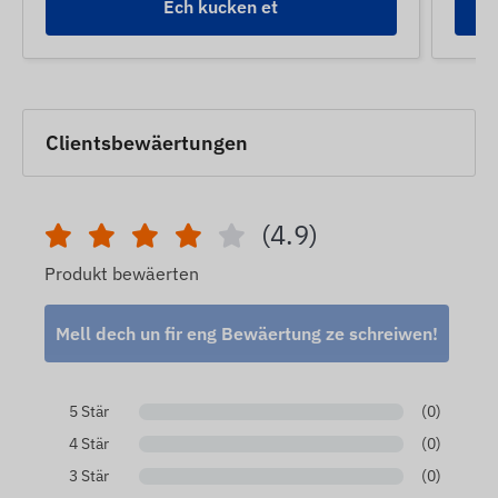
Ech kucken et
Clientsbewäertungen
(4.9)
Produkt bewäerten
Mell dech un fir eng Bewäertung ze schreiwen!
5 Stär
(0)
4 Stär
(0)
3 Stär
(0)