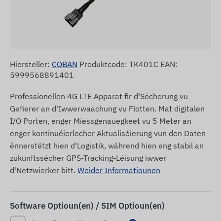
Hiersteller:
COBAN
Produktcode: TK401C EAN:
5999568891401
Professionellen 4G LTE Apparat fir d'Sëcherung vu
Gefierer an d'Iwwerwaachung vu Flotten. Mat digitalen
I/O Porten, enger Miessgenauegkeet vu 5 Meter an
enger kontinuéierlecher Aktualiséierung vun den Daten
ënnerstëtzt hien d'Logistik, während hien eng stabil an
zukunftssécher GPS-Tracking-Léisung iwwer
d'Netzwierker bitt.
Weider Informatiounen
Software Optioun(en) / SIM Optioun(en)