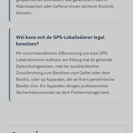
Wäertsaachen oder Gefierer ënner sécherer Kontroll
bleiwen.
Wéi kann ech de GPS-Lokaliséierer legal
benotzen?
Mir recommandéieren d'Benotzung vun eise GPS-
Lokaliséiereren exklusiv am Aklang mat de geltende
Dateschutzgesetzer, mat der ausdrécklecher
Zoustëmmung vum Besëtzer vum Gefier oder dem
Besëtz, oder op Apparater, déi an Ärem perséinleche
Besëtz sinn. Eis Apparater déngen professionelle
Sécherheetszwecker an dem Flottenmanagement.