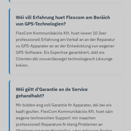
Wéi vill Erfahrung huet Flexcom am Beräich
vun GPS-Technologien?
FlexCom Kommunikációs Kft. huet iwwer 10 Joer
professionell Erfahrung am Verkaf an an der Reparatur
vu GPS-Apparater an an der Entwécklung vun eegener
GPS-Software. Eis Expertise garantéiert, datt eis
Clienten déi zouverlässegst technologesch Léisunge
kréien.
Wéi gëtt d'Garantie an de Service
gehandhabt?
Mir bidden eng voll Garantie fir Apparater, déi bei eis
kaaft goufen. FlexCom Kommunikációs Kft. huet säin
eegene techneschen Support: mir maachen
professionell Reparature fir kleng Problemer an
Ofstëmmung mam Hiersteller, a bei gréissere Feeler