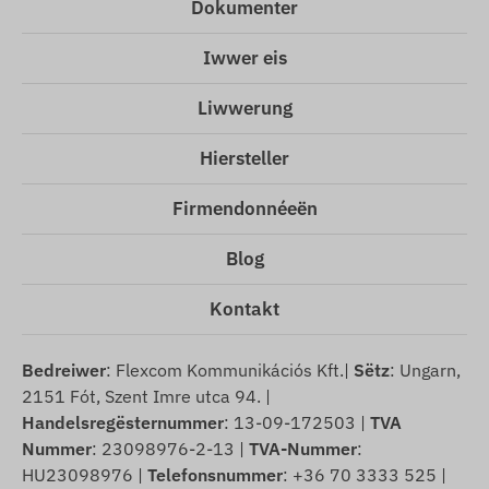
Dokumenter
Iwwer eis
Liwwerung
Hiersteller
Firmendonnéeën
Blog
Kontakt
Bedreiwer
: Flexcom Kommunikációs Kft.|
Sëtz
: Ungarn,
2151 Fót, Szent Imre utca 94. |
Handelsregësternummer
: 13-09-172503 |
TVA
Nummer
: 23098976-2-13 |
TVA-Nummer
:
HU23098976 |
Telefonsnummer
: +36 70 3333 525 |