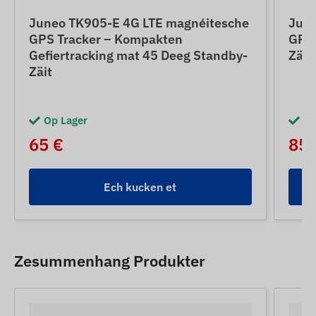
Juneo TK905-E 4G LTE magnéitesche
June
GPS Tracker – Kompakten
GPS 
Gefiertracking mat 45 Deeg Standby-
Zäit
Zäit
Op Lager
Op
65 €
85 
Ech kucken et
Zesummenhang Produkter