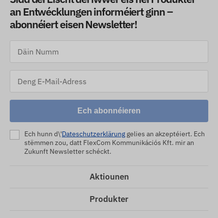
an Entwécklungen informéiert ginn –
abonnéiert eisen Newsletter!
Ech abonnéieren
Ech hunn d\'
Dateschutzerklärung
gelies an akzeptéiert. Ech
stëmmen zou, datt FlexCom Kommunikációs Kft. mir an
Zukunft Newsletter schéckt.
Aktiounen
Produkter