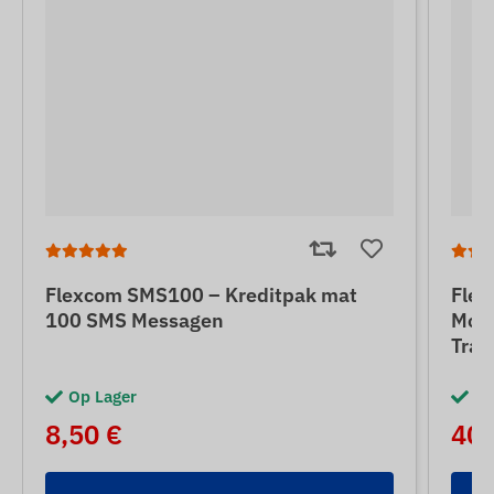
Flexcom SMS100 – Kreditpak mat
Flex
100 SMS Messagen
Mon
Trac
Op Lager
Op
8,50 €
40 