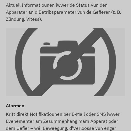
Aktuell Informatiounen iwwer de Status vun den
Apparater an d'Betribsparameter vun de Gefierer (z. B.
Zündung, Vitess).
Alarmen
Kritt direkt Notifikatiounen per E-Mail oder SMS iwwer
Evenementer am Zesummenhang mam Apparat oder
dem Gefier – wéi Beweegung, d'Verloosse vun enger