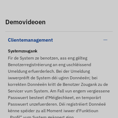
Demovideoen
Clientemanagement
Systemzougank
Fir de System ze benotzen, ass eng gëlteg
Benotzerregistréierung an eng uschléissend
Umeldung erfuerderlech. Bei der Umeldung
iwwerpréift de System déi uginn Donnéeën; bei
korrekten Donnéeën kritt de Benotzer Zougank zu de
Servicer vum System. Am Fall vun engem vergiessene
Passwuert besteet d'Méiglechkeet, en temporärt
Passwuert unzefuerderen. Déi registréiert Donnéeë
kënne spéider zu all Moment iwwer d'Funktioun
„Profil“ vum System geännert ginn.