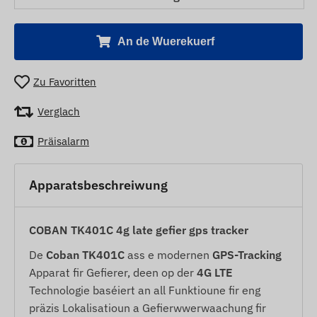
An de Wuerekuerf
Zu Favoritten
Verglach
Präisalarm
Apparatsbeschreiwung
COBAN TK401C 4g late gefier gps tracker
De
Coban TK401C
ass e modernen
GPS-Tracking
Apparat fir Gefierer, deen op der
4G LTE
Technologie baséiert an all Funktioune fir eng
präzis Lokalisatioun a Gefierwwerwaachung fir