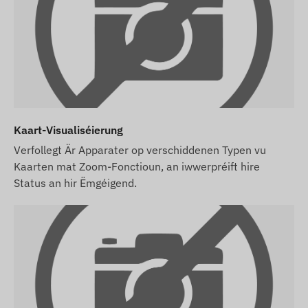
Software-Abonnement kaaft, awer ouni SIM-
Kaart, da liwwere mir den Apparat scho
registréiert an eiser Software a prett fir den
Asaz. D'Beschaffung, d'Astellung an den
Operatioun vun der SIM-Kaart bleiwen awer an
Ärer Verantwortung.
Wann Dir den Apparat, d'Software-Abonnement
Kaart-Visualiséierung
an d'SIM-Kaart bei eis kaaft, da liwwere mir den
Apparat an d'SIM-Kaart prett fir den Asaz mat
Verfollegt Är Apparater op verschiddenen Typen vu
der Software, a mir këmmeren eis och ëm de
Kaarten mat Zoom-Fonctioun, an iwwerpréift hire
Status an hir Ëmgéigend.
lafenden Operatioun vun der Kaart – Dir hutt an
dësem Fall guer näischt méi ze maachen.
Am Fall vun engem Software-Abonnement, wann
Dir nieft den Notifikatiounen iwwer E-Mail och den
SMS-Alarmservice vun eiser Software notze wëllt,
kaaft wgl. och eng SMS-Kreditkaart, déi Dir an
eisem Webshop bei de verbonne Produkter fannt.