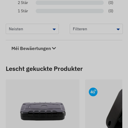
2 Stär
(0)
1 Stär
(0)
Méi Bewäertungen
Lescht gekuckte Produkter