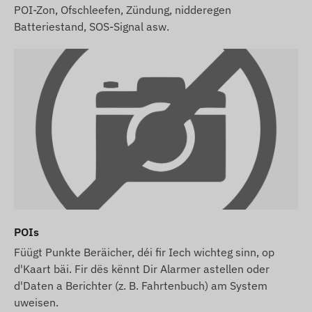
POI-Zon, Ofschleefen, Zündung, nidderegen
Batteriestand, SOS-Signal asw.
POIs
Füügt Punkte Beräicher, déi fir Iech wichteg sinn, op
d'Kaart bäi. Fir dës kënnt Dir Alarmer astellen oder
d'Daten a Berichter (z. B. Fahrtenbuch) am System
uweisen.