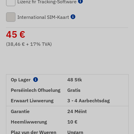
Lizenz fir Tracking-Software
International SIM-Kaart
45
€
(
38,46
€ + 17% TVA)
Op Lager
48 Stk
Perséinlech Ofhuelung
Gratis
Erwaart Liwwerung
3 - 4 Aarbechtsdag
Garantie
24 Méint
Heemliwwerung
10 €
Plaz vun der Wueren
Ungarn