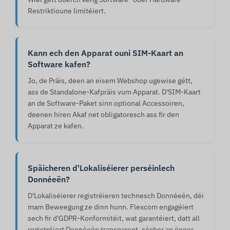
Restriktioune limitéiert.
Kann ech den Apparat ouni SIM-Kaart an
Software kafen?
Jo, de Präis, deen an eisem Webshop ugewise gëtt,
ass de Standalone-Kafpräis vum Apparat. D'SIM-Kaart
an de Software-Paket sinn optional Accessoiren,
deenen hiren Akaf net obligatoresch ass fir den
Apparat ze kafen.
Späicheren d'Lokaliséierer perséinlech
Donnéeën?
D'Lokaliséierer registréieren technesch Donnéeën, déi
mam Beweegung ze dinn hunn. Flexcom engagéiert
sech fir d'GDPR-Konformitéit, wat garantéiert, datt all
registréiert Donnéeën transparent, sécher an ënner