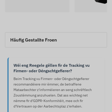
Häufig Gestallte Froen
Wéi eng Reegele gëllen fir de Tracking vu
Firmen- oder Déngschtgefierer?
Beim Tracking vu Firmen- oder Déngschtgefierer
recommandéiere mir ëmmer, de betraffene
Mataarbechter z'informéieren an seng schrëftlech
Zoustëmmung anzuhuelen. Dat ass wichteg net
nëmme fir d'GDPR-Konformitéit, mee och fir
d'Vertrauen op der Aarbechtsplaz z'erhalen.