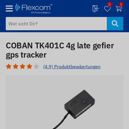
0
0
COBAN TK401C 4g late gefier
gps tracker
(4.9) Produktbewäertungen