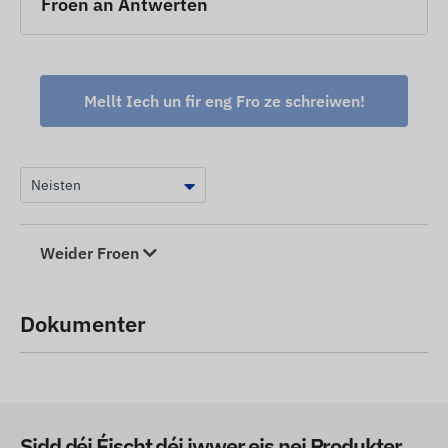
Froen an Äntwerten
Mellt Iech un fir eng Fro ze schreiwen!
Weider Froen
Dokumenter
Sidd déi Éischt déi iwwer eis nei Produkter