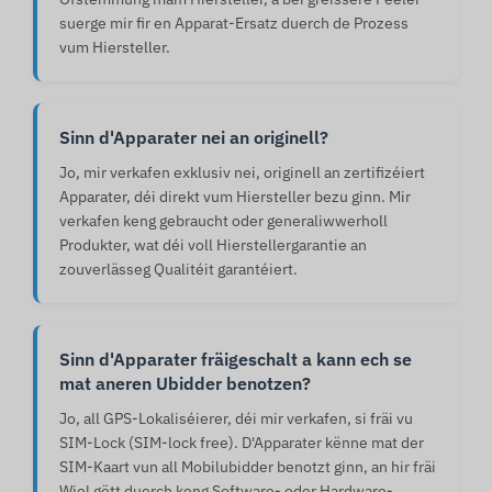
suerge mir fir en Apparat-Ersatz duerch de Prozess
vum Hiersteller.
Sinn d'Apparater nei an originell?
Jo, mir verkafen exklusiv nei, originell an zertifizéiert
Apparater, déi direkt vum Hiersteller bezu ginn. Mir
verkafen keng gebraucht oder generaliwwerholl
Produkter, wat déi voll Hierstellergarantie an
zouverlässeg Qualitéit garantéiert.
Sinn d'Apparater fräigeschalt a kann ech se
mat aneren Ubidder benotzen?
Jo, all GPS-Lokaliséierer, déi mir verkafen, si fräi vu
SIM-Lock (SIM-lock free). D'Apparater kënne mat der
SIM-Kaart vun all Mobilubidder benotzt ginn, an hir fräi
Wiel gëtt duerch keng Software- oder Hardware-