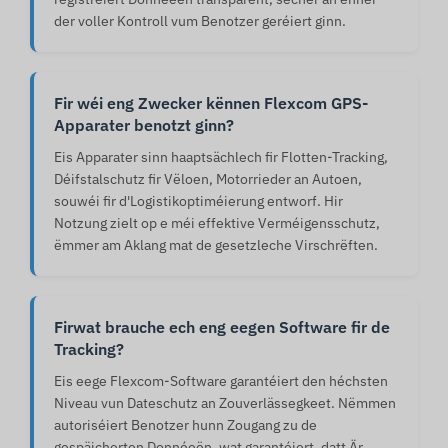
der voller Kontroll vum Benotzer geréiert ginn.
Fir wéi eng Zwecker kënnen Flexcom GPS-
Apparater benotzt ginn?
Eis Apparater sinn haaptsächlech fir Flotten-Tracking,
Déifstalschutz fir Vëloen, Motorrieder an Autoen,
souwéi fir d'Logistikoptiméierung entworf. Hir
Notzung zielt op e méi effektive Verméigensschutz,
ëmmer am Aklang mat de gesetzleche Virschrëften.
Firwat brauche ech eng eegen Software fir de
Tracking?
Eis eege Flexcom-Software garantéiert den héchsten
Niveau vun Dateschutz an Zouverlässegkeet. Nëmmen
autoriséiert Benotzer hunn Zougang zu de
gespäicherten Donnéeën, wat garantéiert, datt Är