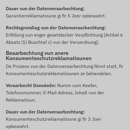
Dauer vun der Datenveraarbechtung:
Garantierreklamatioune gi fir 5 Joer opbewahrt.
Rechtsgrondlag vun der Datenveraarbechtung:
Erfëllung vun enger gesetzlecher Verpflichtung [Artikel 6
Absatz (1) Buschtaf c) vun der Veruerdnung].
Beaarbechtung vun anere
Konsumenteschutzreklamatiounen
De Prozess vun der Datenveraarbechtung fënnt statt, fir
Konsumenteschutzreklamatiounen ze behandelen.
Veraarbecht Donnéeën:
Numm vum Keefer,
Telefonsnummer, E-Mail-Adress, Inhalt vun der
Reklamatioun.
Dauer vun der Datenveraarbechtung:
Konsumenteschutzreklamatioune gi fir 3 Joer
opbewahrt.