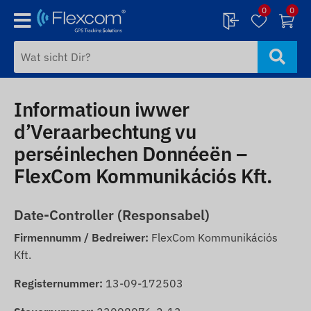
0
0
Informatioun iwwer
d’Veraarbechtung vu
perséinlechen Donnéeën –
FlexCom Kommunikációs Kft.
Date-Controller (Responsabel)
Firmennumm / Bedreiwer:
FlexCom Kommunikációs
Kft.
Registernummer:
13-09-172503