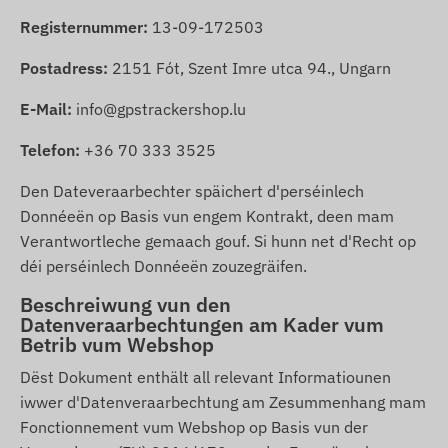
Registernummer:
13-09-172503
Postadress:
2151 Fót, Szent Imre utca 94., Ungarn
E-Mail:
info@gpstrackershop.lu
Telefon:
+36 70 333 3525
Den Dateveraarbechter späichert d'perséinlech
Donnéeën op Basis vun engem Kontrakt, deen mam
Verantwortleche gemaach gouf. Si hunn net d'Recht op
déi perséinlech Donnéeën zouzegräifen.
Beschreiwung vun den
Datenveraarbechtungen am Kader vum
Betrib vum Webshop
Dëst Dokument enthält all relevant Informatiounen
iwwer d'Datenveraarbechtung am Zesummenhang mam
Fonctionnement vum Webshop op Basis vun der