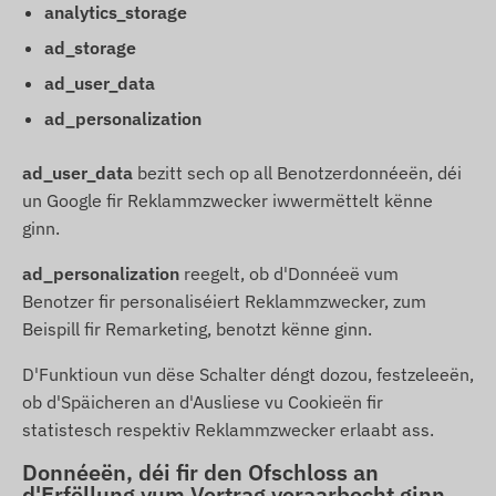
analytics_storage
ad_storage
ad_user_data
ad_personalization
ad_user_data
bezitt sech op all Benotzerdonnéeën, déi
un Google fir Reklammzwecker iwwermëttelt kënne
ginn.
ad_personalization
reegelt, ob d'Donnéeë vum
Benotzer fir personaliséiert Reklammzwecker, zum
Beispill fir Remarketing, benotzt kënne ginn.
D'Funktioun vun dëse Schalter déngt dozou, festzeleeën,
ob d'Späicheren an d'Ausliese vu Cookieën fir
statistesch respektiv Reklammzwecker erlaabt ass.
Donnéeën, déi fir den Ofschloss an
d'Erfëllung vum Vertrag veraarbecht ginn