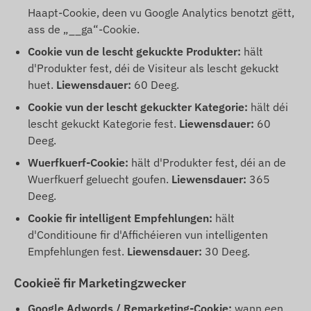
Haapt-Cookie, deen vu Google Analytics benotzt gëtt,
ass de „__ga“-Cookie.
Cookie vun de lescht gekuckte Produkter:
hält
d'Produkter fest, déi de Visiteur als lescht gekuckt
huet.
Liewensdauer:
60 Deeg.
Cookie vun der lescht gekuckter Kategorie:
hält déi
lescht gekuckt Kategorie fest.
Liewensdauer:
60
Deeg.
Wuerfkuerf-Cookie:
hält d'Produkter fest, déi an de
Wuerfkuerf geluecht goufen.
Liewensdauer:
365
Deeg.
Cookie fir intelligent Empfehlungen:
hält
d'Conditioune fir d'Affichéieren vun intelligenten
Empfehlungen fest.
Liewensdauer:
30 Deeg.
Cookieë fir Marketingzwecker
Google Adwords / Remarketing-Cookie:
wann een