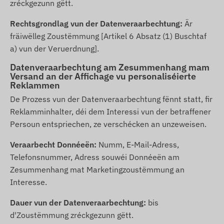
zréckgezunn gëtt.
Rechtsgrondlag vun der Datenveraarbechtung:
Är
fräiwëlleg Zoustëmmung [Artikel 6 Absatz (1) Buschtaf
a) vun der Veruerdnung].
Datenveraarbechtung am Zesummenhang mam
Versand an der Affichage vu personaliséierte
Reklammen
De Prozess vun der Datenveraarbechtung fënnt statt, fir
Reklamminhalter, déi dem Interessi vun der betraffener
Persoun entspriechen, ze verschécken an unzeweisen.
Veraarbecht Donnéeën:
Numm, E-Mail-Adress,
Telefonsnummer, Adress souwéi Donnéeën am
Zesummenhang mat Marketingzoustëmmung an
Interesse.
Dauer vun der Datenveraarbechtung:
bis
d'Zoustëmmung zréckgezunn gëtt.