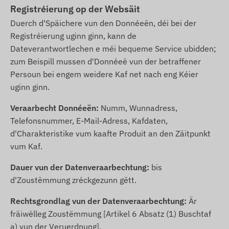
Registréierung op der Websäit
Duerch d'Späichere vun den Donnéeën, déi bei der
Registréierung uginn ginn, kann de
Dateverantwortlechen e méi bequeme Service ubidden;
zum Beispill mussen d'Donnéeë vun der betraffener
Persoun bei engem weidere Kaf net nach eng Kéier
uginn ginn.
Veraarbecht Donnéeën:
Numm, Wunnadress,
Telefonsnummer, E-Mail-Adress, Kafdaten,
d'Charakteristike vum kaafte Produit an den Zäitpunkt
vum Kaf.
Dauer vun der Datenveraarbechtung:
bis
d'Zoustëmmung zréckgezunn gëtt.
Rechtsgrondlag vun der Datenveraarbechtung:
Är
fräiwëlleg Zoustëmmung [Artikel 6 Absatz (1) Buschtaf
a) vun der Veruerdnung].