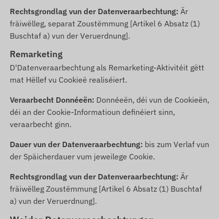
Rechtsgrondlag vun der Datenveraarbechtung:
Är
fräiwëlleg, separat Zoustëmmung [Artikel 6 Absatz (1)
Buschtaf a) vun der Veruerdnung].
Remarketing
D'Datenveraarbechtung als Remarketing-Aktivitéit gëtt
mat Hëllef vu Cookieë realiséiert.
Veraarbecht Donnéeën:
Donnéeën, déi vun de Cookieën,
déi an der Cookie-Informatioun definéiert sinn,
veraarbecht ginn.
Dauer vun der Datenveraarbechtung:
bis zum Verlaf vun
der Späicherdauer vum jeweilege Cookie.
Rechtsgrondlag vun der Datenveraarbechtung:
Är
fräiwëlleg Zoustëmmung [Artikel 6 Absatz (1) Buschtaf
a) vun der Veruerdnung].