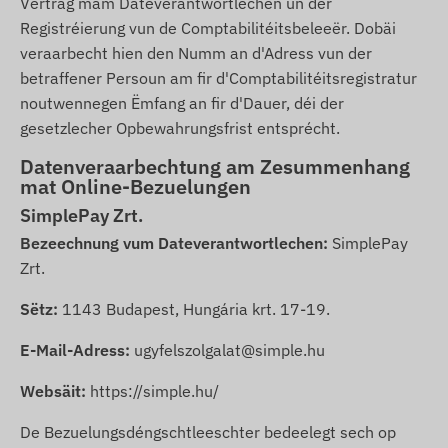
Vertrag mam Dateverantwortlechen un der
Registréierung vun de Comptabilitéitsbeleeër. Dobäi
veraarbecht hien den Numm an d'Adress vun der
betraffener Persoun am fir d'Comptabilitéitsregistratur
noutwennegen Ëmfang an fir d'Dauer, déi der
gesetzlecher Opbewahrungsfrist entsprécht.
Datenveraarbechtung am Zesummenhang
mat Online-Bezuelungen
SimplePay Zrt.
Bezeechnung vum Dateverantwortlechen:
SimplePay
Zrt.
Sëtz:
1143 Budapest, Hungária krt. 17-19.
E-Mail-Adress:
ugyfelszolgalat@simple.hu
Websäit:
https://simple.hu/
De Bezuelungsdéngschtleeschter bedeelegt sech op