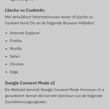
Läsche vu Cookieën
Méi detailléiert Informatiounen iwwer d'Läsche vu
Cookieë fannt Dir an de folgende Browser-Hëllefen:
Internet Explorer
Firefox
Mozilla
Safari
Chrome
Edge
Google Consent Mode v2
Eis Websäit benotzt Google Consent Mode Versioun v2 a
garantéiert domat déi korrekt Gestioun vun de folgende
Zoustëmmungssignaler: