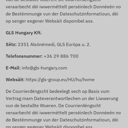
veraarbecht déi iwwermëttelt perséinlech Donnéeën no
de Bestëmmunge vun der Dateschutzinformatioun, déi
op senger eegener Websäit disponibel ass.
GLS Hungary Kft.
Sëtz:
2351 Alsónémedi, GLS Európa u. 2.
Telefonsnummer:
+36 29 886 700
E-Mail:
info@gls-hungary.com
Websäit:
https://gls-group.eu/HU/hu/home
De Courrierdéngscht bedeelegt sech op Basis vum
Vertrag mam Dateverantwortlechen un der Liwwerung
vun de bestallte Wueren. De Courrierdéngscht
veraarbecht déi iwwermëttelt perséinlech Donnéeën no
de Bestëmmunge vun der Dateschutzinformatioun, déi
op senger eegener Websäit disponibel ass.