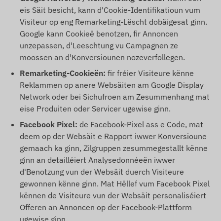
eis Säit besicht, kann d'Cookie-Identifikatioun vum
Visiteur op eng Remarketing-Lëscht dobäigesat ginn.
Google kann Cookieë benotzen, fir Annoncen
unzepassen, d'Leeschtung vu Campagnen ze
moossen an d'Konversiounen nozeverfollegen.
Remarketing-Cookieën:
fir fréier Visiteure kënne
Reklammen op anere Websäiten am Google Display
Network oder bei Sichufroen am Zesummenhang mat
eise Produiten oder Servicer ugewise ginn.
Facebook Pixel:
de Facebook-Pixel ass e Code, mat
deem op der Websäit e Rapport iwwer Konversioune
gemaach ka ginn, Zilgruppen zesummegestallt kënne
ginn an detailléiert Analysedonnéeën iwwer
d'Benotzung vun der Websäit duerch Visiteure
gewonnen kënne ginn. Mat Hëllef vum Facebook Pixel
kënnen de Visiteure vun der Websäit personaliséiert
Offeren an Annoncen op der Facebook-Plattform
ugewise ginn.