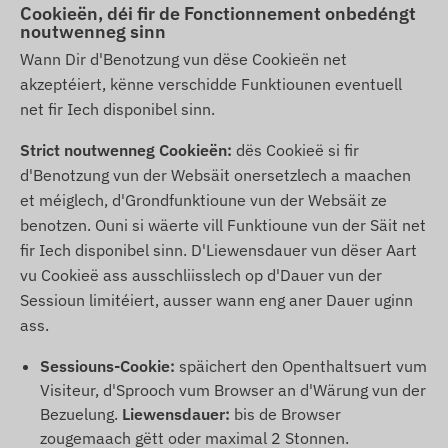
Cookieën, déi fir de Fonctionnement onbedéngt
noutwenneg sinn
Wann Dir d'Benotzung vun dëse Cookieën net
akzeptéiert, kënne verschidde Funktiounen eventuell
net fir Iech disponibel sinn.
Strict noutwenneg Cookieën:
dës Cookieë si fir
d'Benotzung vun der Websäit onersetzlech a maachen
et méiglech, d'Grondfunktioune vun der Websäit ze
benotzen. Ouni si wäerte vill Funktioune vun der Säit net
fir Iech disponibel sinn. D'Liewensdauer vun dëser Aart
vu Cookieë ass ausschliisslech op d'Dauer vun der
Sessioun limitéiert, ausser wann eng aner Dauer uginn
ass.
Sessiouns-Cookie:
späichert den Openthaltsuert vum
Visiteur, d'Sprooch vum Browser an d'Wärung vun der
Bezuelung.
Liewensdauer:
bis de Browser
zougemaach gëtt oder maximal 2 Stonnen.