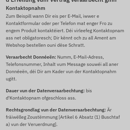
Kontaktopnahm
Zum Beispill wann Dir eis per E-Mail, iwwer e
Kontaktformular oder per Telefon mat enger Fro zu
engem Produit kontaktéiert. Déi virleefeg Kontaktopnam
ass net obligatoresch; Dir kënnt och zu all Ament am
Webshop bestellen ouni dëse Schratt.
Veraarbecht Donnéeën:
Numm, E-Mail-Adress,
Telefonsnummer, Inhalt vum Message souwéi all aner
Donnéeën, déi Dir am Kader vun der Kontaktopnahm
ugitt.
Dauer vun der Datenveraarbechtung:
bis
d'Kontaktopnam ofgeschloss ass.
Rechtsgrondlag vun der Datenveraarbechtung:
Är
fräiwëlleg Zoustëmmung [Artikel 6 Absatz (1) Buschtaf
a) vun der Veruerdnung].