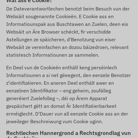
Wat ass e Cookie?
De Dateverantwortlechen benotzt beim Besuch vun der
Websäit sougenannte Cookieën. E Cookie ass en
Informatiounspak aus Buschtawen an Zuelen, deen eis
Websäit un Äre Browser schéckt, fir verschidde
Astellungen ze späicheren, d'Benotzung vun eiser
Websäit ze vereinfachen an dozou bäizedroen, relevant
statistesch Informatiounen ze sammelen.
En Deel vun de Cookieën enthält keng perséinlech
Informatiounen a si net gëeegent, den eenzele Benotzer
z'identifizéieren. En aneren Deel enthält awer en
eenzelnen Identifikator – eng geheim, zoufälleg
generéiert Zuelefolleg –, déi op Ärem Apparat
gespäichert gëtt an domat Är Identifizéierbarkeet
erméiglecht. D'Dauer vun all eenzele Cookie ass an der
jeweileger Beschreiwung vum Cookie uginn.
Rechtlechen Hannergrond a Rechtsgrondlag vun