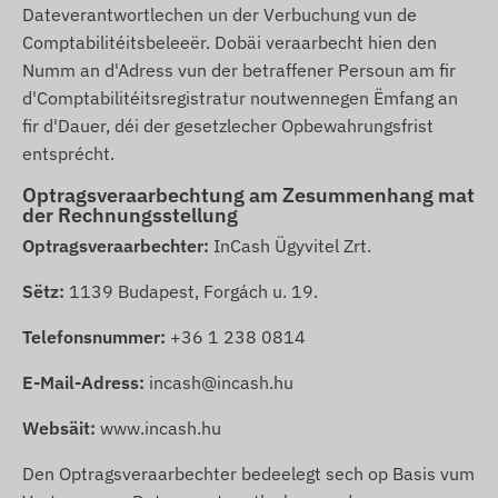
Dateverantwortlechen un der Verbuchung vun de
Comptabilitéitsbeleeër. Dobäi veraarbecht hien den
Numm an d'Adress vun der betraffener Persoun am fir
d'Comptabilitéitsregistratur noutwennegen Ëmfang an
fir d'Dauer, déi der gesetzlecher Opbewahrungsfrist
entsprécht.
Optragsveraarbechtung am Zesummenhang mat
der Rechnungsstellung
Optragsveraarbechter:
InCash Ügyvitel Zrt.
Sëtz:
1139 Budapest, Forgách u. 19.
Telefonsnummer:
+36 1 238 0814
E-Mail-Adress:
incash@incash.hu
Websäit:
www.incash.hu
Den Optragsveraarbechter bedeelegt sech op Basis vum