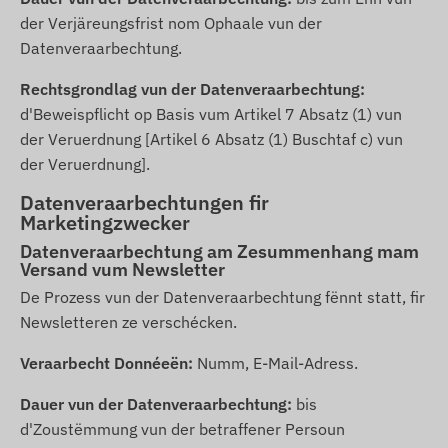
der Verjäreungsfrist nom Ophaale vun der
Datenveraarbechtung.
Rechtsgrondlag vun der Datenveraarbechtung:
d'Beweispflicht op Basis vum Artikel 7 Absatz (1) vun
der Veruerdnung [Artikel 6 Absatz (1) Buschtaf c) vun
der Veruerdnung].
Datenveraarbechtungen fir
Marketingzwecker
Datenveraarbechtung am Zesummenhang mam
Versand vum Newsletter
De Prozess vun der Datenveraarbechtung fënnt statt, fir
Newsletteren ze verschécken.
Veraarbecht Donnéeën:
Numm, E-Mail-Adress.
Dauer vun der Datenveraarbechtung:
bis
d'Zoustëmmung vun der betraffener Persoun