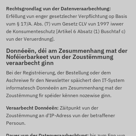
Rechtsgrondlag vun der Datenveraarbechtung:
Erfëllung vun enger gesetzlecher Verpflichtung op Basis
vum § 17/A. Abs. (7) vum Gesetz CLV vun 1997 iwwer
de Konsumenteschutz [Artikel 6 Absatz (1) Buschtaf c)
vun der Veruerdnung].
Donnéeën, déi am Zesummenhang mat der
Noféierbarkeet vun der Zoustëmmung
veraarbecht ginn
Bei der Registréierung, der Bestellung oder dem
Aschreiwe fir den Newsletter späichert den IT-System
informatesch Donnéeën am Zesummenhang mat der
Zoustëmmung fir spéider kënnen nozewise ginn.
Veraarbecht Donnéeën:
Zäitpunkt vun der
Zoustëmmung an d'IP-Adress vun der betraffener
Persoun.
Dauer vun der Datenveraarbechtung:
bis zum Enn vun