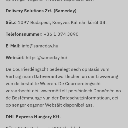
Delivery Solutions Zrt. (Sameday)
Sëtz:
1097 Budapest, Könyves Kálmán körút 34.
Telefonsnummer:
+36 1 374 3890
E-Mail:
info@sameday.hu
Websäit:
https://sameday.hu/
De Courrierdéngscht bedeelegt sech op Basis vum
Vertrag mam Dateverantwortlechen un der Liwwerung
vun de bestallte Wueren. De Courrierdéngscht
veraarbecht déi iwwermëttelt perséinlech Donnéeën no
de Bestëmmunge vun der Dateschutzinformatioun, déi
op senger eegener Websäit disponibel ass.
DHL Express Hungary Kft.