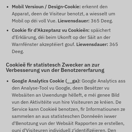
Mobil Versioun / Design-Cookie:
erkennt den
Apparat, deen de Visiteur benotzt, a wiesselt um
Mobil op déi voll Vue.
Liewensdauer:
365 Deeg.
Cookie fir d'Akzeptanz vu Cookieën:
späichert
d'Erklärung, déi beim Ukonft op der Säit an der
Warnfënster akzeptéiert gouf.
Liewensdauer:
365
Deeg.
Cookieë fir statistesch Zwecker an zur
Verbesserung vun der Benotzererfarung
Google Analytics Cookie (__ga):
Google Analytics ass
den Analyse-Tool vu Google, deen Besëtzer vu
Websäiten an Uwendunge hëlleft, e méi genee Bild
vun den Aktivitéite vun hire Visiteuren ze kréien. De
Service kann Cookieë benotzen, fir Informatiounen ze
sammelen an aus statisteschen Donnéeën iwwer
d'Benotzung vun der Websäit Rapporten ze erstellen,
ouni d'Visiteuren individuell z'identifizéieren. Den