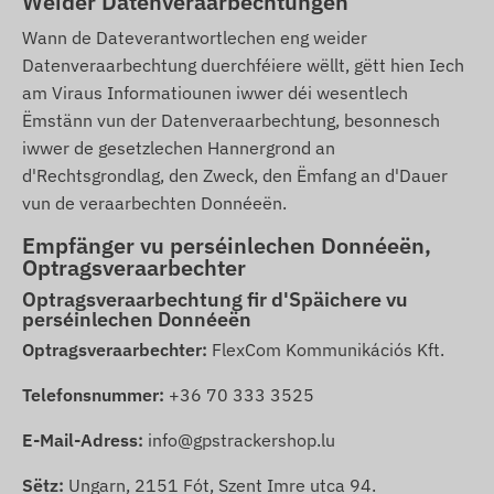
Weider Datenveraarbechtungen
Wann de Dateverantwortlechen eng weider
Datenveraarbechtung duerchféiere wëllt, gëtt hien Iech
am Viraus Informatiounen iwwer déi wesentlech
Ëmstänn vun der Datenveraarbechtung, besonnesch
iwwer de gesetzlechen Hannergrond an
d'Rechtsgrondlag, den Zweck, den Ëmfang an d'Dauer
vun de veraarbechten Donnéeën.
Empfänger vu perséinlechen Donnéeën,
Optragsveraarbechter
Optragsveraarbechtung fir d'Späichere vu
perséinlechen Donnéeën
Optragsveraarbechter:
FlexCom Kommunikációs Kft.
Telefonsnummer:
+36 70 333 3525
E-Mail-Adress:
info@gpstrackershop.lu
Sëtz:
Ungarn, 2151 Fót, Szent Imre utca 94.