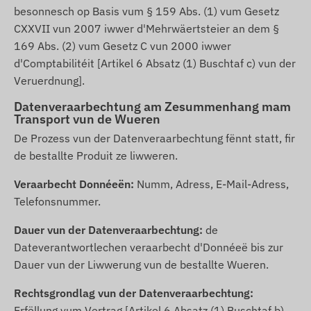
besonnesch op Basis vum § 159 Abs. (1) vum Gesetz
CXXVII vun 2007 iwwer d'Mehrwäertsteier an dem §
169 Abs. (2) vum Gesetz C vun 2000 iwwer
d'Comptabilitéit [Artikel 6 Absatz (1) Buschtaf c) vun der
Veruerdnung].
Datenveraarbechtung am Zesummenhang mam
Transport vun de Wueren
De Prozess vun der Datenveraarbechtung fënnt statt, fir
de bestallte Produit ze liwweren.
Veraarbecht Donnéeën:
Numm, Adress, E-Mail-Adress,
Telefonsnummer.
Dauer vun der Datenveraarbechtung:
de
Dateverantwortlechen veraarbecht d'Donnéeë bis zur
Dauer vun der Liwwerung vun de bestallte Wueren.
Rechtsgrondlag vun der Datenveraarbechtung:
Erfëllung vum Vertrag [Artikel 6 Absatz (1) Buschtaf b)