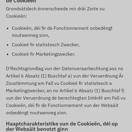
de Cookieën
Grondsätzlech ënnerscheede mir dräi Zorte vu
Cookieën:
Cookieën, déi fir de Fonctionnement onbedéngt
noutwenneg sinn,
Cookieë fir statistesch Zwecker,
Cookieë fir Marketingzwecker.
D'Rechtsgrondlag vun der Datenveraarbechtung ass no
Artikel 6 Absatz (1) Buschtaf a) vun der Veruerdnung Är
Zoustëmmung am Fall vu Cookieë fir statistesch a
Marketingzwecker, an no Artikel 6 Absatz (1) Buschtaf f)
vun der Veruerdnung de berechtegten Intérêt am Fall vu
Cookieën, déi fir de Fonctionnement vun der Websäit
onbedéngt noutwenneg sinn.
Haaptcharakteristike vun de Cookieën, déi op
der Websäit benotzt ginn