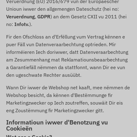
Veruerdnung (EU) 2016/679 vun der Europäescher
Unioun iwwer den allgemengen Dateschutz (hei no:
Veruerdnung
,
GDPR
) an dem Gesetz CXII vu 2011 (hei
no:
Infotv.
).
Fir den Ofschloss an d'Erfëllung vum Vertrag kënnen e
puer Fäll vun Datenveraarbechtung optrieden. Mir
informéieren Iech doriwwer, datt Datenveraarbechtung
am Zesummenhang mat Reklamatiounsbeaarbechtung
a Garantiefäll nëmmen da stattfonnt, wann Dir ee vun
den ugeschwate Rechter ausüübt.
Wann Dir iwwer de Webshop net kaaft, mee nëmmen de
Webshop besicht, da kënnen d'Bestëmmunge fir
Marketingzwecker op Iech zoutreffen, souwäit Dir eis
eng Zoustëmmung fir Marketingzwecker gitt.
Informatioun iwwer d'Benotzung vu
Cookieën