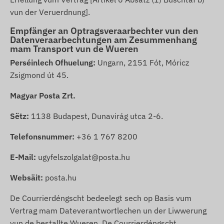
vun der Veruerdnung].
Empfänger an Optragsveraarbechter vun den
Datenveraarbechtungen am Zesummenhang
mam Transport vun de Wueren
Perséinlech Ofhuelung:
Ungarn, 2151 Fót, Móricz
Zsigmond út 45.
Magyar Posta Zrt.
Sëtz:
1138 Budapest, Dunavirág utca 2-6.
Telefonsnummer:
+36 1 767 8200
E-Mail:
ugyfelszolgalat@posta.hu
Websäit:
posta.hu
De Courrierdéngscht bedeelegt sech op Basis vum
Vertrag mam Dateverantwortlechen un der Liwwerung
vun de bestallte Wueren. De Courrierdéngscht