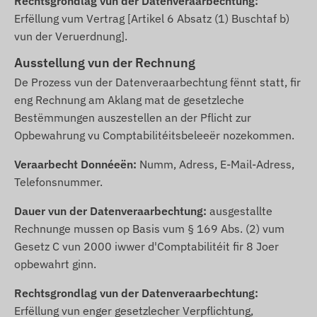
Rechtsgrondlag vun der Datenveraarbechtung:
Erfëllung vum Vertrag [Artikel 6 Absatz (1) Buschtaf b)
vun der Veruerdnung].
Ausstellung vun der Rechnung
De Prozess vun der Datenveraarbechtung fënnt statt, fir
eng Rechnung am Aklang mat de gesetzleche
Bestëmmungen auszestellen an der Pflicht zur
Opbewahrung vu Comptabilitéitsbeleeër nozekommen.
Veraarbecht Donnéeën:
Numm, Adress, E-Mail-Adress,
Telefonsnummer.
Dauer vun der Datenveraarbechtung:
ausgestallte
Rechnunge mussen op Basis vum § 169 Abs. (2) vum
Gesetz C vun 2000 iwwer d'Comptabilitéit fir 8 Joer
opbewahrt ginn.
Rechtsgrondlag vun der Datenveraarbechtung:
Erfëllung vun enger gesetzlecher Verpflichtung,