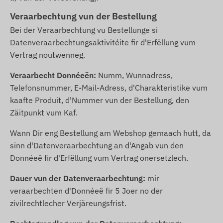
Veraarbechtung vun der Bestellung
Bei der Veraarbechtung vu Bestellunge si
Datenveraarbechtungsaktivitéite fir d'Erfëllung vum
Vertrag noutwenneg.
Veraarbecht Donnéeën:
Numm, Wunnadress,
Telefonsnummer, E-Mail-Adress, d'Charakteristike vum
kaafte Produit, d'Nummer vun der Bestellung, den
Zäitpunkt vum Kaf.
Wann Dir eng Bestellung am Webshop gemaach hutt, da
sinn d'Datenveraarbechtung an d'Angab vun den
Donnéeë fir d'Erfëllung vum Vertrag onersetzlech.
Dauer vun der Datenveraarbechtung:
mir
veraarbechten d'Donnéeë fir 5 Joer no der
zivilrechtlecher Verjäreungsfrist.