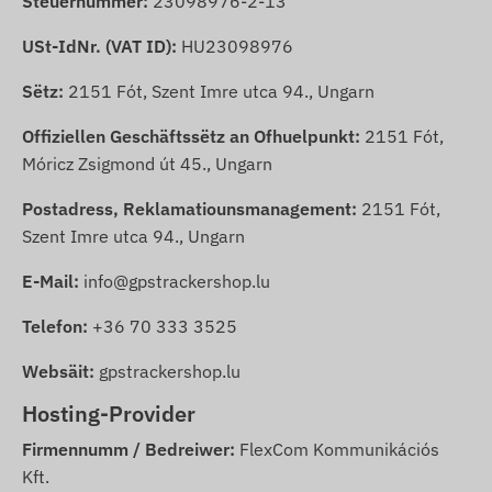
Steuernummer:
23098976-2-13
USt-IdNr. (VAT ID):
HU23098976
Sëtz:
2151 Fót, Szent Imre utca 94., Ungarn
Offiziellen Geschäftssëtz an Ofhuelpunkt:
2151 Fót,
Móricz Zsigmond út 45., Ungarn
Postadress, Reklamatiounsmanagement:
2151 Fót,
Szent Imre utca 94., Ungarn
E-Mail:
info@gpstrackershop.lu
Telefon:
+36 70 333 3525
Websäit:
gpstrackershop.lu
Hosting-Provider
Firmennumm / Bedreiwer:
FlexCom Kommunikációs
Kft.