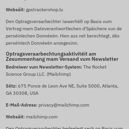
Websäit:
gpstrackershop.lu
Den Optragsveraarbechter iwwerhëlt op Basis vum
Vertrag mam Dateverantwortlechen d'Späichere vun de
perséinlechen Donnéeën. Hien ass net berechtegt, dës
perséinlech Donnéeën anzegesinn.
Optragsveraarbechtungsaktivitéit am
Zesummenhang mam Versand vum Newsletter
Bedreiwer vum Newsletter-System:
The Rocket
Science Group LLC. (Mailchimp)
Sëtz:
675 Ponce de Leon Ave NE, Suite 5000, Atlanta,
GA 30308, USA
E-Mail-Adress:
privacy@mailchimp.com
Websäit:
mailchimp.com
Den Optragsveraarbechter bedeelegt sech op Basis vum