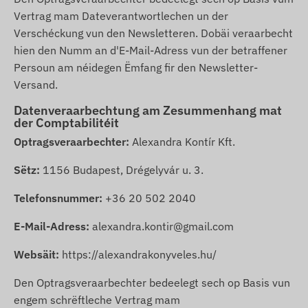
Vertrag mam Dateverantwortlechen un der
Verschéckung vun den Newsletteren. Dobäi veraarbecht
hien den Numm an d'E-Mail-Adress vun der betraffener
Persoun am néidegen Ëmfang fir den Newsletter-
Versand.
Datenveraarbechtung am Zesummenhang mat
der Comptabilitéit
Optragsveraarbechter:
Alexandra Kontír Kft.
Sëtz:
1156 Budapest, Drégelyvár u. 3.
Telefonsnummer:
+36 20 502 2040
E-Mail-Adress:
alexandra.kontir@gmail.com
Websäit:
https://alexandrakonyveles.hu/
Den Optragsveraarbechter bedeelegt sech op Basis vun
engem schrëftleche Vertrag mam