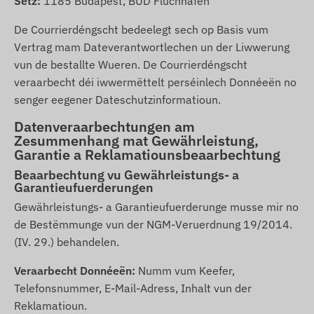
Sëtz:
1185 Budapest, BUD Fluchhafen
De Courrierdéngscht bedeelegt sech op Basis vum
Vertrag mam Dateverantwortlechen un der Liwwerung
vun de bestallte Wueren. De Courrierdéngscht
veraarbecht déi iwwermëttelt perséinlech Donnéeën no
senger eegener Dateschutzinformatioun.
Datenveraarbechtungen am
Zesummenhang mat Gewährleistung,
Garantie a Reklamatiounsbeaarbechtung
Beaarbechtung vu Gewährleistungs- a
Garantieufuerderungen
Gewährleistungs- a Garantieufuerderunge musse mir no
de Bestëmmunge vun der NGM-Veruerdnung 19/2014.
(IV. 29.) behandelen.
Veraarbecht Donnéeën:
Numm vum Keefer,
Telefonsnummer, E-Mail-Adress, Inhalt vun der
Reklamatioun.