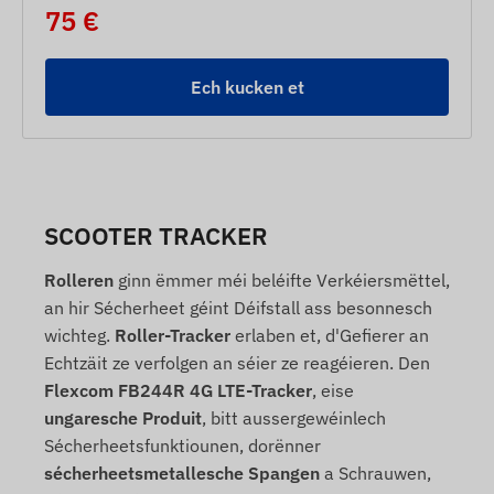
75 €
Ech kucken et
SCOOTER TRACKER
Rolleren
ginn ëmmer méi beléifte Verkéiersmëttel,
an hir Sécherheet géint Déifstall ass besonnesch
wichteg.
Roller-Tracker
erlaben et, d'Gefierer an
Echtzäit ze verfolgen an séier ze reagéieren. Den
Flexcom FB244R 4G LTE-Tracker
, eise
ungaresche Produit
, bitt aussergewéinlech
Sécherheetsfunktiounen, dorënner
sécherheetsmetallesche Spangen
a Schrauwen,