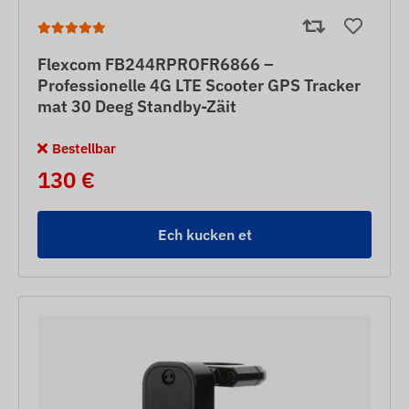
Flexcom FB244RPROFR6866 –
Professionelle 4G LTE Scooter GPS Tracker
mat 30 Deeg Standby-Zäit
Bestellbar
130 €
Ech kucken et