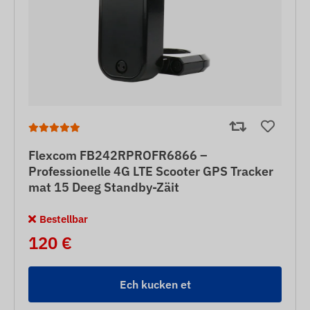
Flexcom FB242RPROFR6866 –
Professionelle 4G LTE Scooter GPS Tracker
mat 15 Deeg Standby-Zäit
Bestellbar
120 €
Ech kucken et