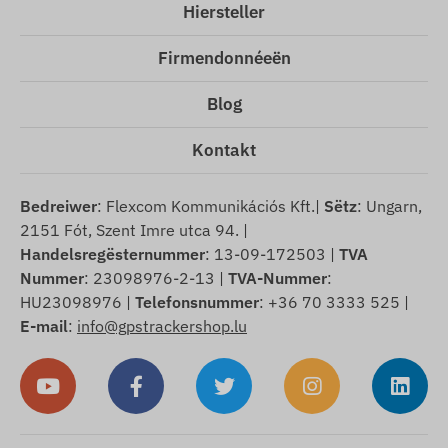
Hiersteller
Firmendonnéeën
Blog
Kontakt
Bedreiwer
: Flexcom Kommunikációs Kft.|
Sëtz
: Ungarn,
2151 Fót, Szent Imre utca 94. |
Handelsregësternummer
: 13-09-172503 |
TVA
Nummer
: 23098976-2-13 |
TVA-Nummer
:
HU23098976 |
Telefonsnummer
: +36 70 3333 525 |
E-mail
:
info@gpstrackershop.lu