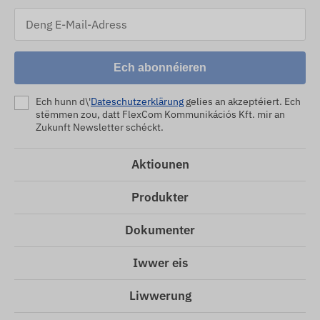
Ech abonnéieren
Ech hunn d\'
Dateschutzerklärung
gelies an akzeptéiert. Ech
stëmmen zou, datt FlexCom Kommunikációs Kft. mir an
Zukunft Newsletter schéckt.
Aktiounen
Produkter
Dokumenter
Iwwer eis
Liwwerung