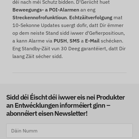
déi nach méi Schutz bidden. D'Geriicht huet
Beweegungs- a POI-Alarmen
an eng
Streckennofrofunktioun
.
Echtzäitverfolgung
mat
10-Sekonne Updates suergt dofir, datt Dir ëmmer
op dem neiste Stand sidd iwwer d'Gefierpositioun,
a kann Alarme via
PUSH
,
SMS
a
E-Mail
schécken.
Eng Standby-Zäit vun 30 Deeg garantéiert, datt Dir
laang Zäit sécher sidd.
Sidd déi Éischt déi iwwer eis nei Produkter
an Entwécklungen informéiert ginn –
abonnéiert eisen Newsletter!