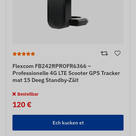
Flexcom FB242RPROFR6366 –
Professionelle 4G LTE Scooter GPS Tracker
mat 15 Deeg Standby-Zäit
Bestellbar
120 €
Ech kucken et