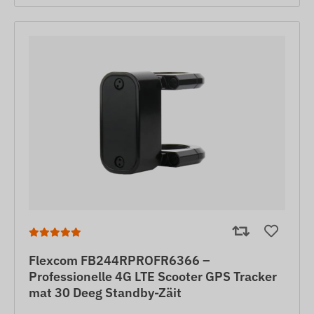
Flexcom FB244RPROFR6366 –
Professionelle 4G LTE Scooter GPS Tracker
mat 30 Deeg Standby-Zäit